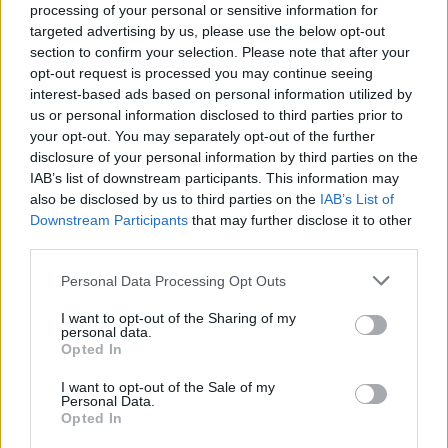
Bez uproszczenia prawa nakłady na wytwarzanie pozostaną
processing of your personal or sensitive information for
targeted advertising by us, please use the below opt-out
zamrożone w projektach, których nie można uruchomić.
section to confirm your selection. Please note that after your
Sytuacja ta staje się przewagą konkurencyjną Chin
, które,
opt-out request is processed you may continue seeing
często ignorując koszty społeczne i środowiskowe, oferują
interest-based ads based on personal information utilized by
us or personal information disclosed to third parties prior to
krótką ścieżkę biurokratyczną i szybkie tempo budowy
your opt-out. You may separately opt-out of the further
infrastruktury. Kraje zachodnie, chcąc utrzymać tempo zmian,
disclosure of your personal information by third parties on the
IAB’s list of downstream participants. This information may
muszą radykalnie przyspieszyć wydawanie pozwoleń. Stabilne
also be disclosed by us to third parties on the
IAB’s List of
otoczenie regulacyjne to warunek konieczny, aby uniknąć
Downstream Participants
that may further disclose it to other
third parties.
dalszej ucieczki kapitału do regionów o mniejszych barierach
administracyjnych.
Personal Data Processing Opt Outs
I want to opt-out of the Sharing of my
Elektryfikacja i nowe źródła popytu na
personal data.
Opted In
moc
I want to opt-out of the Sale of my
Personal Data.
Opted In
Niedobór nowych mocy z OZE zderza się z gwałtownym