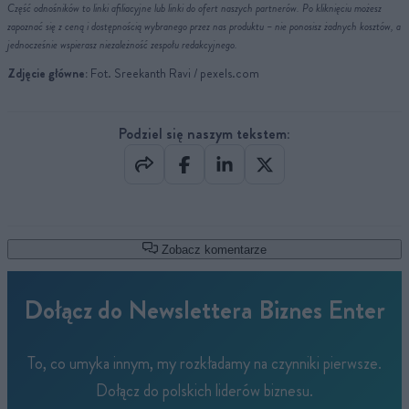
Część odnośników to linki afiliacyjne lub linki do ofert naszych partnerów. Po kliknięciu możesz
zapoznać się z ceną i dostępnością wybranego przez nas produktu – nie ponosisz żadnych kosztów, a
jednocześnie wspierasz niezależność zespołu redakcyjnego.
Zdjęcie główne:
Fot. Sreekanth Ravi / pexels.com
Podziel się naszym tekstem:
Zobacz komentarze
Dołącz do Newslettera Biznes Enter
To, co umyka innym, my rozkładamy na czynniki pierwsze.
Dołącz do polskich liderów biznesu.