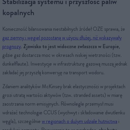
Stabilizacja systemu i przyszłość paliw
kopalnych
Konieczność bilansowania niestabilnych źródeł OZE sprawia, że
gaz ziemny i węgiel pozostaną w użyciu dłużej, niż wskazywały
prognozy
.
Zjawisko to jest widoczne zwłaszcza w Europie
,
gdzie gaz dostarcza moc w okresach niskiej wietrzności (tzw.
dunkelflaute). Inwestycje w infrastrukturę gazową muszą jednak
zakładać jej przyszłą konwersję na transport wodoru.
Zdaniem analityków McKinsey brak elastyczności w projektach
grozi utratą wartości aktywów (tzw. stranded assets) w miarę
zaostrzania norm emisyjnych. Równolegle przemysł musi
wdrażać technologie CCUS (wychwyt i składowanie dwutlenku
węgla), szczególnie
w regionach o dużym udziale hutnictwa
i
produkcji cementu. Rozwiązania te są niezbędne,
aby huty