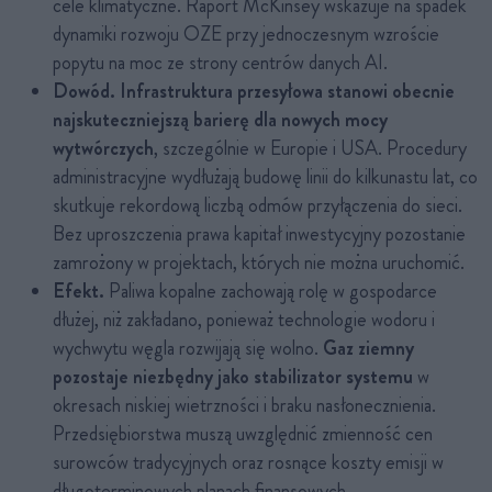
cele klimatyczne. Raport McKinsey wskazuje na spadek
dynamiki rozwoju OZE przy jednoczesnym wzroście
popytu na moc ze strony centrów danych AI.
Dowód. Infrastruktura przesyłowa stanowi obecnie
najskuteczniejszą barierę dla nowych mocy
wytwórczych
, szczególnie w Europie i USA. Procedury
administracyjne wydłużają budowę linii do kilkunastu lat, co
skutkuje rekordową liczbą odmów przyłączenia do sieci.
Bez uproszczenia prawa kapitał inwestycyjny pozostanie
zamrożony w projektach, których nie można uruchomić.
Efekt.
Paliwa kopalne zachowają rolę w gospodarce
dłużej, niż zakładano, ponieważ technologie wodoru i
wychwytu węgla rozwijają się wolno.
Gaz ziemny
pozostaje niezbędny jako stabilizator systemu
w
okresach niskiej wietrzności i braku nasłonecznienia.
Przedsiębiorstwa muszą uwzględnić zmienność cen
surowców tradycyjnych oraz rosnące koszty emisji w
długoterminowych planach finansowych.