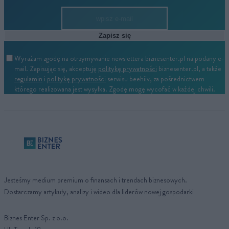
Zapisz się
Wyrażam zgodę na otrzymywanie newslettera biznesenter.pl na podany e-
mail. Zapisując się, akceptuję
politykę prywatności
biznesenter.pl, a także
regulamin
i
politykę prywatności
serwisu beehiiv, za pośrednictwem
którego realizowana jest wysyłka. Zgodę mogę wycofać w każdej chwili.
Jesteśmy medium premium o finansach i trendach biznesowych.
Dostarczamy artykuły, analizy i wideo dla liderów nowej gospodarki
Biznes Enter Sp. z o.o.