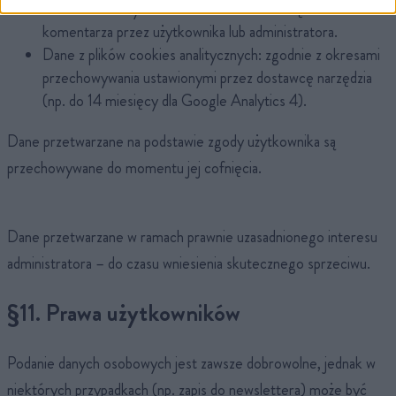
Komentarze użytkowników: do czasu usunięcia
komentarza przez użytkownika lub administratora.
Dane z plików cookies analitycznych: zgodnie z okresami
przechowywania ustawionymi przez dostawcę narzędzia
(np. do 14 miesięcy dla Google Analytics 4).
Dane przetwarzane na podstawie zgody użytkownika są
przechowywane do momentu jej cofnięcia.
Dane przetwarzane w ramach prawnie uzasadnionego interesu
administratora – do czasu wniesienia skutecznego sprzeciwu.
§11. Prawa użytkowników
Podanie danych osobowych jest zawsze dobrowolne, jednak w
niektórych przypadkach (np. zapis do newslettera) może być