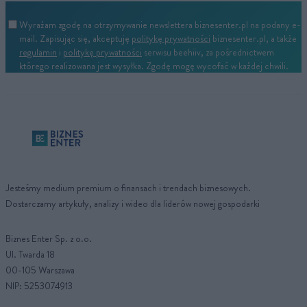
Wyrażam zgodę na otrzymywanie newslettera biznesenter.pl na podany e-
mail. Zapisując się, akceptuję
politykę prywatności
biznesenter.pl, a także
regulamin
i
politykę prywatności
serwisu beehiiv, za pośrednictwem
którego realizowana jest wysyłka. Zgodę mogę wycofać w każdej chwili.
Jesteśmy medium premium o finansach i trendach biznesowych.
Dostarczamy artykuły, analizy i wideo dla liderów nowej gospodarki
Biznes Enter Sp. z o.o.
Ul. Twarda 18
00-105 Warszawa
NIP: 5253074913