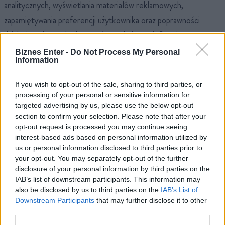
analitycznych, wyświetlania materiałów reklamowych,
zapamiętywania preferencji użytkownika oraz poprawności
działania wybranych elementów technicznych Serwisu.
Jednocześnie brak zgody na stosowanie określonych kategorii
Biznes Enter -
Do Not Process My Personal
Information
plików cookies nie uniemożliwia korzystania z Serwisu jako
całości. Administrator nie ponosi odpowiedzialności za
If you wish to opt-out of the sale, sharing to third parties, or
ewentualne ograniczenia funkcjonalne wynikające z
processing of your personal or sensitive information for
targeted advertising by us, please use the below opt-out
indywidualnych decyzji użytkownika dotyczących ustawień
section to confirm your selection. Please note that after your
plików cookies.
opt-out request is processed you may continue seeing
interest-based ads based on personal information utilized by
us or personal information disclosed to third parties prior to
§9. Odbiorcy danych
your opt-out. You may separately opt-out of the further
disclosure of your personal information by third parties on the
IAB’s list of downstream participants. This information may
Dane mogą zostać udostępnione uprawnionym organom
also be disclosed by us to third parties on the
IAB’s List of
publicznym, o ile obowiązek taki wynika z przepisów prawa.
Downstream Participants
that may further disclose it to other
third parties.