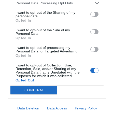
§10. Okres przetwarzania danych
Personal Data Processing Opt Outs
I want to opt-out of the Sharing of my
Dane osobowe są przetwarzane przez okres niezbędny do
personal data.
Opted In
realizacji celów, dla których zostały zebrane, a po jego upływie
przez czas wymagany przepisami prawa lub do przedawnienia
I want to opt-out of the Sale of my
Personal Data.
możliwych roszczeń. Poniżej znajdują się przykładowe okresy dla
Opted In
głównych celów:
I want to opt-out of processing my
Personal Data for Targeted Advertising.
Opted In
Dane w celu wysyłki newslettera: Dane aktywnie
przetwarzane są do momentu cofnięcia zgody na ich
I want to opt-out of Collection, Use,
Retention, Sale, and/or Sharing of my
przetwarzanie w tym celu. Szczegółowe informacje
Personal Data that Is Unrelated with the
dotyczące okresu przechowywania danych po wycofaniu
Purposes for which it was collected.
Opted Out
zgody zawiera §14.4 niniejszej Polityki.
Dane z formularza „Współpraca”: przez okres
CONFIRM
prowadzenia korespondencji, nie dłużej niż 3 lata od
ostatniego kontaktu, chyba że prowadzi to do zawarcia
Data Deletion
Data Access
Privacy Policy
umowy.