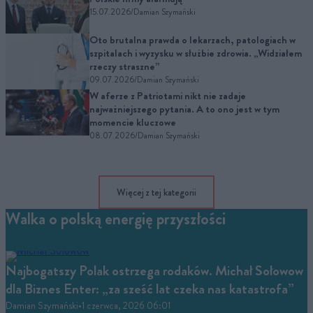
15.07.2026
/
Damian Szymański
Oto brutalna prawda o lekarzach, patologiach w
szpitalach i wyzysku w służbie zdrowia. „Widziałem
rzeczy straszne”
09.07.2026
/
Damian Szymański
W aferze z Patriotami nikt nie zadaje
najważniejszego pytania. A to ono jest w tym
momencie kluczowe
08.07.2026
/
Damian Szymański
Więcej z tej kategorii
Walka o polską energię przyszłości
Najbogatszy Polak ostrzega rodaków. Michał Sołowow
dla Biznes Enter: „za sześć lat czeka nas katastrofa”
Damian Szymański
•
1 czerwca, 2026 06:01