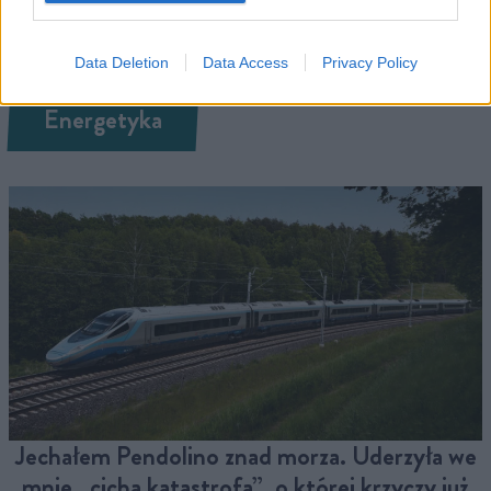
Więcej z tej kategorii
Data Deletion
Data Access
Privacy Policy
Energetyka
Jechałem Pendolino znad morza. Uderzyła we
mnie „cicha katastrofa”, o której krzyczy już