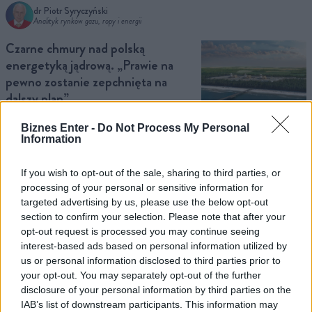
dr Piotr Syryczyński
Analityk rynków gazu, ropy i energii
Czarne chmury nad polską
energetyką jądrową. „Prawie na
pewno zostanie zepchnięta na
dalszy plan”
W ciszy gabinetów amerykański Departament Energii przygotował prawdziwą rewolucję
Biznes Enter -
Do Not Process My Personal
dla tamtejszego sektora atomowego. Jej skutki dosięgną również Polskę. Prawie na
Information
pewno polski projekt zostanie zepchnięty…
Damian Szymański
If you wish to opt-out of the sale, sharing to third parties, or
Redaktor naczelny Biznes Enter
processing of your personal or sensitive information for
targeted advertising by us, please use the below opt-out
Podwyżki pensji o 20 proc., sushi
section to confirm your selection. Please note that after your
piątki, BMW 7 i darmowy basen.
opt-out request is processed you may continue seeing
Firma dała pracownikom wszystko,
interest-based ads based on personal information utilized by
a wyniki i tak spadają. Jak to
us or personal information disclosed to third parties prior to
możliwe?
your opt-out. You may separately opt-out of the further
disclosure of your personal information by third parties on the
Rozmawiałem ostatnio z kolegą, który opowiedział mi historię jednej z największych
IAB’s list of downstream participants. This information may