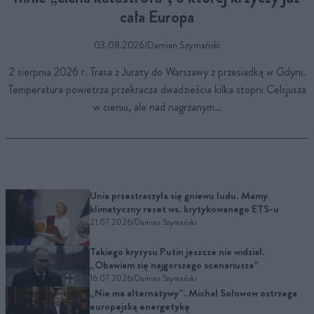
cała Europa
03.08.2026
/
Damian Szymański
2 sierpnia 2026 r. Trasa z Juraty do Warszawy z przesiadką w Gdyni.
Temperatura powietrza przekracza dwadzieścia kilka stopni Celsjusza
w cieniu, ale nad nagrzanym…
Unia przestraszyła się gniewu ludu. Mamy
klimatyczny reset ws. krytykowanego ETS-u
21.07.2026
/
Damian Szymański
Takiego kryzysu Putin jeszcze nie widział.
„Obawiam się najgorszego scenariusza”
16.07.2026
/
Damian Szymański
„Nie ma alternatywy”. Michał Sołowow ostrzega
europejską energetykę