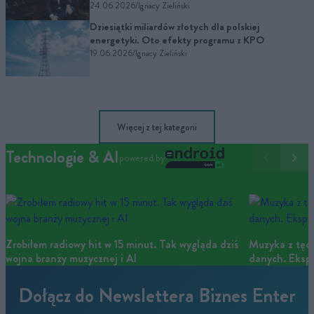
24.06.2026
/
Ignacy Zieliński
Dziesiątki miliardów złotych dla polskiej
energetyki. Oto efekty programu z KPO
19.06.2026
/
Ignacy Zieliński
Więcej z tej kategorii
Technologie & AI
powered by
Zrobiłem radiowy hit w 15 minut. Tak wygląda dziś
Muzyka z tęcz
wojna branży muzycznej i AI
danych. Ekspe
Dołącz do Newslettera Biznes Enter