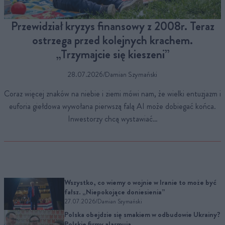
Przewidział kryzys finansowy z 2008r. Teraz
ostrzega przed kolejnych krachem.
„Trzymajcie się kieszeni”
28.07.2026
/
Damian Szymański
Coraz więcej znaków na niebie i ziemi mówi nam, że wielki entuzjazm i
euforia giełdowa wywołana pierwszą falą AI może dobiegać końca.
Inwestorzy chcą wystawiać…
Wszystko, co wiemy o wojnie w Iranie to może być
fałsz. „Niepokojące doniesienia”
27.07.2026
/
Damian Szymański
Polska obejdzie się smakiem w odbudowie Ukrainy?
Polskie firmy alarmują