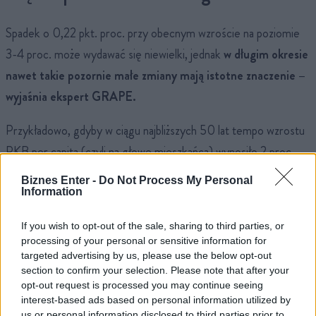
Spadek o 0,22 pkt. proc. przy obecnym wzroście na poziomie
3-4 proc. może wydawać się niewielki, jednak
w długim okresie
nawet takie pozornie małe zmiany mają istotne znaczenie –
wyjaśnia ekspert GRAPE.
Przykładowo, gdyby w ciągu najbliższych 50 lat tempo wzrostu
PKB per capita (czyli na głowę mieszkańca) wynosiło 2 proc.,
PKB za pół wieku byłby 2,7-krotnie wyższy niż obecnie. Jeżeli
Biznes Enter -
Do Not Process My Personal
natomiast tempo wzrostu wynosiłby 2,22 proc. (czyli bez
Information
ubytku 0,22 pkt. proc.), za pięć dekad cieszylibyśmy się 3-
If you wish to opt-out of the sale, sharing to third parties, or
krotnie wyższym PKB na mieszkańca, a nasze dochody byłyby o
processing of your personal or sensitive information for
ok. 11 proc. wyższe.
targeted advertising by us, please use the below opt-out
section to confirm your selection. Please note that after your
opt-out request is processed you may continue seeing
Przy PKB per capita mniejszym o 0,7 pkt. w horyzoncie życia
interest-based ads based on personal information utilized by
jednego pokolenia Polacy mogliby stracić ogromną część
us or personal information disclosed to third parties prior to