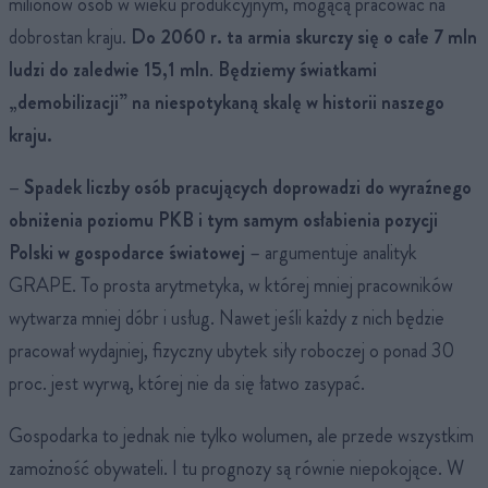
milionów osób w wieku produkcyjnym, mogącą pracować na
dobrostan kraju.
Do 2060 r. ta armia skurczy się o całe 7 mln
ludzi do zaledwie 15,1 mln
.
Będziemy światkami
„demobilizacji” na niespotykaną skalę w historii naszego
kraju.
– Spadek liczby osób pracujących doprowadzi do wyraźnego
obniżenia poziomu PKB i tym samym osłabienia pozycji
Polski w gospodarce światowej
– argumentuje analityk
GRAPE. To prosta arytmetyka, w której mniej pracowników
wytwarza mniej dóbr i usług. Nawet jeśli każdy z nich będzie
pracował wydajniej, fizyczny ubytek siły roboczej o ponad 30
proc. jest wyrwą, której nie da się łatwo zasypać.
Gospodarka to jednak nie tylko wolumen, ale przede wszystkim
zamożność obywateli. I tu prognozy są równie niepokojące. W