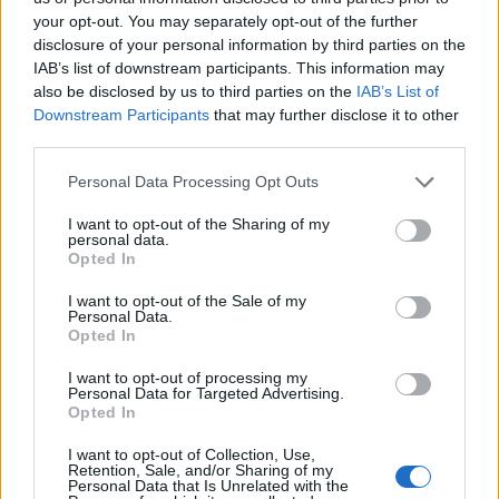
your opt-out. You may separately opt-out of the further
potencjalnego dobrobytu –
dokładnie połowę.
Jeszcze inaczej
disclosure of your personal information by third parties on the
to obrazując,
długoterminowo 2 proc. wzrostu daje prawie
IAB’s list of downstream participants. This information may
dwukrotnie większy efekt niż 1,3 proc., mimo że różnica w
also be disclosed by us to third parties on the
IAB’s List of
Downstream Participants
that may further disclose it to other
tempie rocznym to tylko 0,7 punktu procentowego
. Tak
third parties.
działa potencjał, bądź w tym przypadku, klątwa procentu
Personal Data Processing Opt Outs
składanego.
I want to opt-out of the Sharing of my
personal data.
Polska gospodarka jest na najlepszej drodze, żeby
doświadczyć
Opted In
mrożącego działania matematyki na własnej skórze.
I want to opt-out of the Sale of my
Personal Data.
Mit technologicznego zbawienia
Opted In
I want to opt-out of processing my
Personal Data for Targeted Advertising.
W debacie publicznej często pojawia się argument
Opted In
technologicznych optymistów, którzy mówią: „Nie martwmy
I want to opt-out of Collection, Use,
się brakiem rąk do pracy, zastąpią nas roboty i sztuczna
Retention, Sale, and/or Sharing of my
Personal Data that Is Unrelated with the