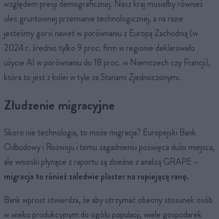
względem presji demograficznej. Nasz kraj musiałby również
ulec gruntownej przemianie technologicznej, a na razie
jesteśmy gorsi nawet w porównaniu z Europą Zachodnią (w
2024 r. średnio tylko 9 proc. firm w regionie deklarowało
użycie AI w porównaniu do 18 proc. w Niemczech czy Francji),
która to jest z kolei w tyle za Stanami Zjednoczonymi.
Złudzenie migracyjne
Skoro nie technologia, to może migracja? Europejski Bank
Odbudowy i Rozwoju i temu zagadnieniu poświęca dużo miejsca,
ale wnioski płynące z raportu są zbieżne z analizą GRAPE –
migracja to rónież zaledwie plaster na ropiejącą ranę.
Bank wprost stwierdza, że aby utrzymać obecny stosunek osób
w wieku produkcyjnym do ogółu populacji, wiele gospodarek