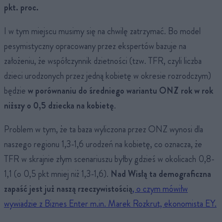
pkt. proc.
I w tym miejscu musimy się na chwilę zatrzymać. Bo model
pesymistyczny opracowany przez ekspertów bazuje na
założeniu, że współczynnik dzietności (tzw. TFR, czyli liczba
dzieci urodzonych przez jedną kobietę w okresie rozrodczym)
będzie
w porównaniu do średniego wariantu ONZ rok w rok
niższy o 0,5 dziecka na kobietę
.
Problem w tym, że ta baza wyliczona przez ONZ wynosi dla
naszego regionu 1,3-1,6 urodzeń na kobietę, co oznacza, że
TFR w skrajnie złym scenariuszu byłby gdzieś w okolicach 0,8-
1,1 (o 0,5 pkt mniej niż 1,3-1,6).
Nad Wisłą ta demograficzna
zapaść jest już naszą rzeczywistością
, o czym mówiłw
wywiadzie z Biznes Enter m.in. Marek Rozkrut, ekonomista EY.