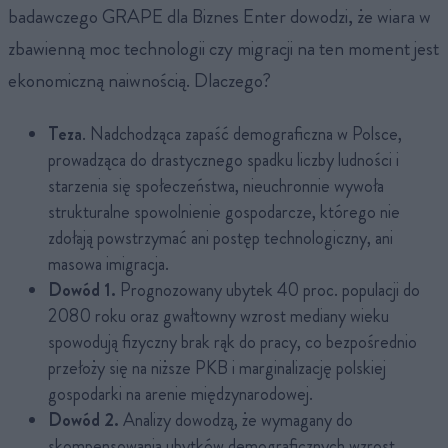
badawczego GRAPE dla Biznes Enter dowodzi, że wiara w
zbawienną moc technologii czy migracji na ten moment jest
ekonomiczną naiwnością. Dlaczego?
Teza
. Nadchodząca zapaść demograficzna w Polsce,
prowadząca do drastycznego spadku liczby ludności i
starzenia się społeczeństwa, nieuchronnie wywoła
strukturalne spowolnienie gospodarcze, którego nie
zdołają powstrzymać ani postęp technologiczny, ani
masowa imigracja.
Dowód 1.
Prognozowany ubytek 40 proc. populacji do
2080 roku oraz gwałtowny wzrost mediany wieku
spowodują fizyczny brak rąk do pracy, co bezpośrednio
przełoży się na niższe PKB i marginalizację polskiej
gospodarki na arenie międzynarodowej.
Dowód 2.
Analizy dowodzą, że wymagany do
skompensowania ubytków demograficznych wzrost