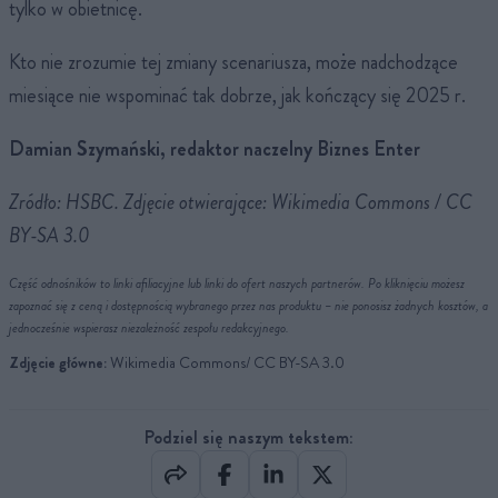
tylko w obietnicę.
Kto nie zrozumie tej zmiany scenariusza, może nadchodzące
miesiące nie wspominać tak dobrze, jak kończący się 2025 r.
Damian Szymański, redaktor naczelny Biznes Enter
Zródło: HSBC. Zdjęcie otwierające: Wikimedia Commons / CC
BY-SA 3.0
Część odnośników to linki afiliacyjne lub linki do ofert naszych partnerów. Po kliknięciu możesz
zapoznać się z ceną i dostępnością wybranego przez nas produktu – nie ponosisz żadnych kosztów, a
jednocześnie wspierasz niezależność zespołu redakcyjnego.
Zdjęcie główne:
Wikimedia Commons/ CC BY-SA 3.0
Podziel się naszym tekstem: