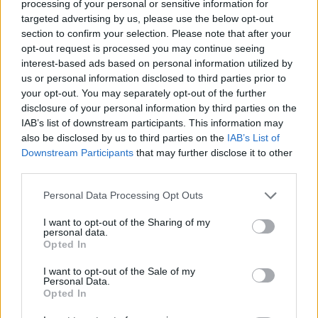
processing of your personal or sensitive information for
Podczas gdy Ameryka pompuje miliardy w poszukiwaniu
targeted advertising by us, please use the below opt-out
section to confirm your selection. Please note that after your
„Świętego Graala” – czyli najpotężniejszego modelu
opt-out request is processed you may continue seeing
językowego – w cieniu wyrasta konkurent, który gra w zupełnie
interest-based ads based on personal information utilized by
us or personal information disclosed to third parties prior to
inną grę.
your opt-out. You may separately opt-out of the further
disclosure of your personal information by third parties on the
Raport HSBC obnaża zachodni błąd poznawczy: lekceważenie
IAB’s list of downstream participants. This information may
Chin. Inwestorzy patrzą na sankcje na czipy i myślą, że Państwo
also be disclosed by us to third parties on the
IAB’s List of
Downstream Participants
that may further disclose it to other
Środka wypadło z gry. Tymczasem Chiny wcale nie chcą wygrać
third parties.
wyścigu o „najmądrzejsze” AI. One chcą wygrać wyścig o
Personal Data Processing Opt Outs
zastosowanie AI.
I want to opt-out of the Sharing of my
Strategia Pekinu przypomina to, co zrobili z panelami
personal data.
Opted In
słonecznymi i autami elektrycznymi poprzez skalę i koszty.
I want to opt-out of the Sale of my
Chińskie modele AI są znacznie tańsze niż ich amerykańskie
Personal Data.
Opted In
„odpowiedniki”.
Dla przykładu modele językowe od Baidu