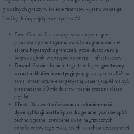
globalnych graczy w świecie finansów – jasno wskazuje
ścieżkę, którą pójdą inwestycje w AI.
Teza
. Obecna faza rozwoju sztucznej inteligencji
przesuwa się z entuzjazmu wokół oprogramowania
w
stronę fizycznych ograniczeń
, gdzie kluczową rolę
odgrywają braki w dostępie do energii i infrastruktury.
Dowód
. Potwierdzeniem tego trendu jest
gwałtowny
wzrost nakładów inwestycyjnych
, gdzie tylko w USA na
samą infrastrukturę energetyczną wspierającą AI ma być
przeznaczane 30 mld dolarów rocznie przez najbliższe
pięć lat.
Efekt
. Dla inwestorów
oznacza to konieczność
dywersyfikacji portfeli
poza drogie amerykańskie spółki
technologiczne i zwrócenie uwagi na „fizycznych”
beneficjentów tego cyklu, takich jak sektor użyteczności