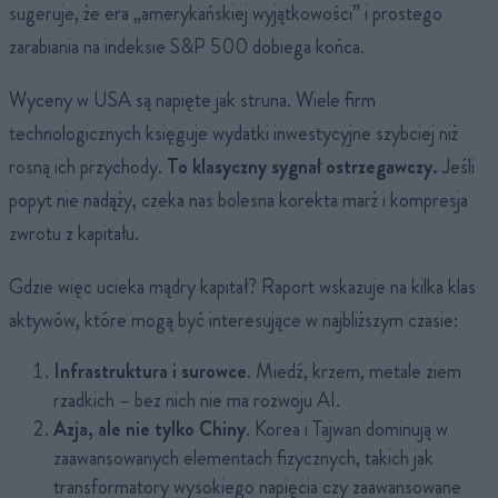
sugeruje, że era „amerykańskiej wyjątkowości” i prostego
zarabiania na indeksie S&P 500 dobiega końca.
Wyceny w USA są napięte jak struna. Wiele firm
technologicznych księguje wydatki inwestycyjne szybciej niż
rosną ich przychody.
To klasyczny sygnał ostrzegawczy.
Jeśli
popyt nie nadąży, czeka nas bolesna korekta marż i kompresja
zwrotu z kapitału.
Gdzie więc ucieka mądry kapitał? Raport wskazuje na kilka klas
aktywów, które mogą być interesujące w najbliższym czasie:
Infrastruktura i surowce
. Miedź, krzem, metale ziem
rzadkich – bez nich nie ma rozwoju AI.
Azja, ale nie tylko Chiny
. Korea i Tajwan dominują w
zaawansowanych elementach fizycznych, takich jak
transformatory wysokiego napięcia czy zaawansowane