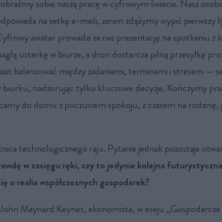
obraźmy sobie naszą pracę w cyfrowym świecie. Nasz osobi
dpowiada na setkę e-maili, zanim zdążymy wypić pierwszy ł
yfrowy awatar prowadzi za nas prezentację na spotkaniu z 
głą usterkę w biurze, a dron dostarcza pilną przesyłkę pro
ast balansować między zadaniami, terminami i stresem — s
 biurku, nadzorując tylko kluczowe decyzje. Kończymy prac
acamy do domu z poczuciem spokoju, z czasem na rodzinę, pa
tnica technologicznego raju. Pytanie jednak pozostaje otwa
rawdę w zasięgu ręki, czy to jedynie kolejna futurystyczna
 się o realia współczesnych gospodarek?
 John Maynard Keynes, ekonomista, w eseju „Gospodarcze