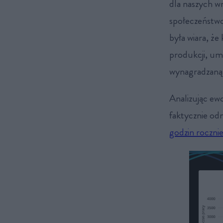
dla naszych w
społeczeństwo
była wiara, że
produkcji, umo
wynagradzaną
Analizując ewo
faktycznie od
godzin roczni