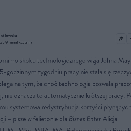
Kotłowska
025
/
9 minut czytania
5-godzinnym tygodniu pracy nie stała się rzeczy
lega na tym, że choć technologia pozwala praco
ej, nie oznacza to automatycznie krótszej pracy. 
 mu systemowa redystrybucja korzyści płynących
ji – pisze w felietonie dla
Biznes Enter
Alicja
 LL.M., MSc, MBA, MA, Pełnomocniczka Prorek