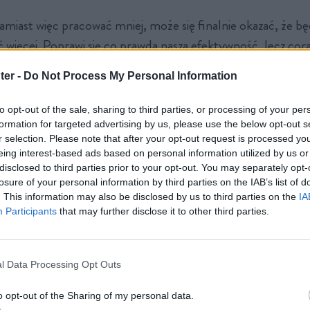
miast więc pracować mniej, może się finalnie okazać, że b
 więcej. Poprawi się co prawda nasza efektywność, lecz cora
decyzyjnych przejdzie we władanie algorytmów,
ograniczając
ter -
Do Not Process My Personal Information
ędzia dla AI
. Aby się ten scenariusz nie ziścił, wymagane jest
nie zagrożenia przez decydentów.
to opt-out of the sale, sharing to third parties, or processing of your per
formation for targeted advertising by us, please use the below opt-out s
r selection. Please note that after your opt-out request is processed y
cja AI przyspieszy wizję 4-dniowego 
eing interest-based ads based on personal information utilized by us or
disclosed to third parties prior to your opt-out. You may separately opt-
is treści
losure of your personal information by third parties on the IAB’s list of
. This information may also be disclosed by us to third parties on the
IA
Participants
that may further disclose it to other third parties.
ybucja zysków z innowacji technologicznych
cjonalne ramy prawne i słabość związków zawodowych
acy w nowych trybach – więcej wolności czy więcej godzin?
l Data Processing Opt Outs
we uwarunkowania i konsumpcjonizm
pomoże nam pracować krócej?
o opt-out of the Sharing of my personal data.
k jako narzędzie w rękach AI