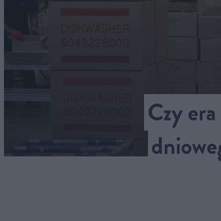
Czy era
dnioweg