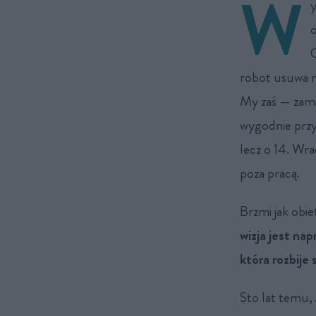
W
y
o
C
robot usuwa na
My zaś — zami
wygodnie przy
lecz o 14. Wr
poza pracą.
Brzmi jak obie
wizja jest nap
która rozbije
Sto lat temu,