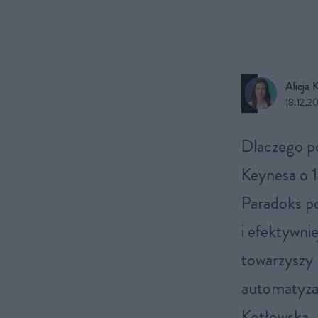
Alicja 
18.12.2
Dlaczego pomimo skoku technologicznego wizja Johna Maynarda
Keynesa o 1
Paradoks po
i efektywni
towarzyszy
automatyzac
Kotłowska,