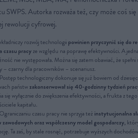
u SWPS. Autorka rozważa też, czy może coś się
j rewolucji cyfrowej.
ładniczy rozwój technologii
powinien przyczynić się do r
a czasu pracy
ze względu na poprawę efektywności. A jedn
żność nie występowała. Można się zatem obawiać, że spełni s
 – czarny dla pracowników – scenariusz.
Postęp technologiczny dokonuje się już bowiem od dziesięc
awach państw
zakonserwował się 40-godzinny tydzień prac
ia się wyłącznie do zwiększenia efektywności, a frukta z te
ściciele kapitału.
Ograniczaniu czasu pracy nie sprzyja też
instytucjonalna sł
w zawodowych oraz współczesny model gospodarczy
, któ
ję. Ta zaś, by stale rosnąć, potrzebuje wyższych dochodów, 