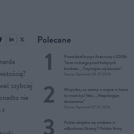
Polecane
Przewidział kryzys finansowy z 2008r.
Teraz ostrzega przed kolejnych
krachem. „Trzymajcie się kieszeni”
wistością?
Damian Szymański
/
28.07.2026
wać szybciej
Wszystko, co wiemy o wojnie w Iranie
Ponadto nie
to może być fałsz. „Niepokojące
doniesienia”
 z
Damian Szymański
/
27.07.2026
Polska obejdzie się smakiem w
odbudowie Ukrainy? Polskie firmy
torki