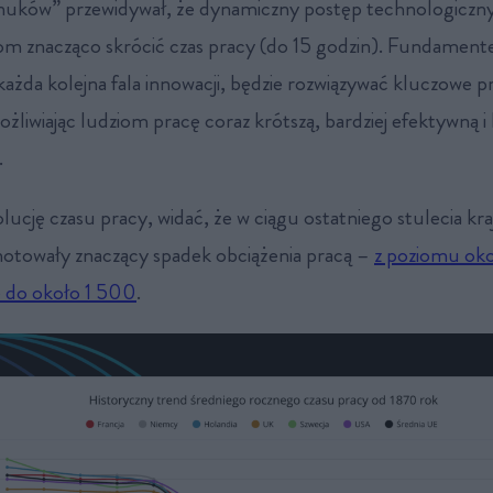
nuków” przewidywał, że dynamiczny postęp technologiczny
m znacząco skrócić czas pracy (do 15 godzin). Fundamentem
 każda kolejna fala innowacji, będzie rozwiązywać kluczowe
żliwiając ludziom pracę coraz krótszą, bardziej efektywną i l
.
lucję czasu pracy, widać, że w ciągu ostatniego stulecia kra
notowały znaczący spadek obciążenia pracą –
z poziomu oko
e do około 1 500
.