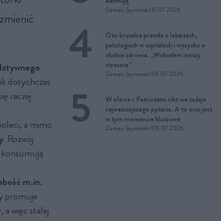
alarmują
Damian Szymański
/
15.07.2026
 zmienić
Oto brutalna prawda o lekarzach,
patologiach w szpitalach i wyzysku w
służbie zdrowia. „Widziałem rzeczy
straszne”
elatywnego
Damian Szymański
/
09.07.2026
ak dotychczas
ię raczej
W aferze z Patriotami nikt nie zadaje
najważniejszego pytania. A to ono jest
w tym momencie kluczowe
ioleci, a mimo
Damian Szymański
/
08.07.2026
y
. Rozwój
go konsumują
abość m.in.
ry promuje
a więc stałej