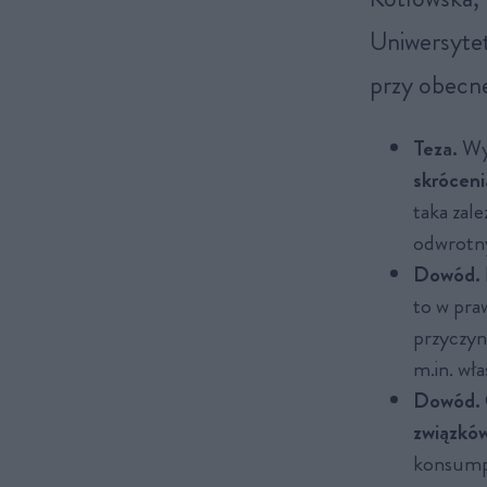
Uniwersytet
przy obecne
Teza.
Wyk
skróceni
taka zale
odwrotny
Dowód.
to w pr
przyczyn
m.in. wła
Dowód.
związkó
konsumpc