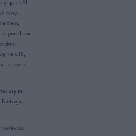
sty agent AI
yk kawy.
klientem,
sto pod drzwi.
iedzimy
ę nie o 16,
sje i życie
rte:
czy ta
 fantazja,
 możliwości