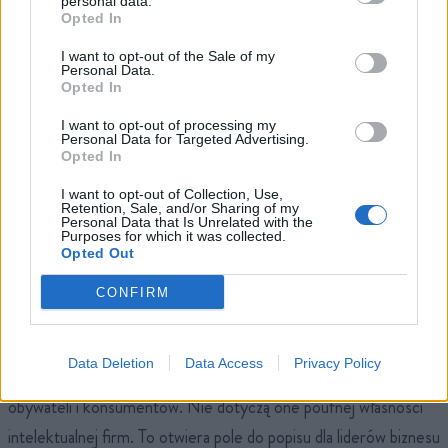
personal data.
Opted In
Świętym Graalem nie jest więc nowa technologia
, ale
współpraca
. Europa musi przejść od paradygmatu
„ochrony
I want to opt-out of the Sale of my
Personal Data.
danych” do paradygmatu „współdzielenia danych
Opted In
przemysłowych”
. Jeśli producenci samochodów połączyliby
I want to opt-out of processing my
Personal Data for Targeted Advertising.
dane ze swoich łańcuchów dostaw, mogliby zbudować systemy
Opted In
autonomii i logistyki przewyższające rozwiązania Tesli.
Wspólne
I want to opt-out of Collection, Use,
przestrzenie danych pozwoliłyby na tworzenie symulacji
Retention, Sale, and/or Sharing of my
Personal Data that Is Unrelated with the
sytuacji,
które w świecie rzeczywistym są zbyt niebezpieczne
Purposes for which it was collected.
Opted Out
lub kosztowne do przetestowania.
CONFIRM
Co ciekawe,
europejskie regulacje – często krytykowane
jako hamulcowe – w tym konkretnym przypadku mogą nam
Data Deletion
Data Access
Privacy Policy
sprzyjać
. RODO i AI Act skupiają się na ochronie danych
obywateli i konsumentów. Nie dotyczą one poufnej własności
intelektualnej firm. To otwiera pole do popisu dla liderów biznesu