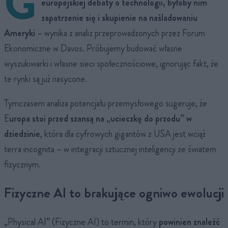
G
europejskiej debaty o technologii, byłoby nim
zapatrzenie się i skupienie na naśladowaniu
Ameryki
– wynika z analiz przeprowadzonych przez Forum
Ekonomiczne w Davos. Próbujemy budować własne
wyszukiwarki i własne sieci społecznościowe, ignorując fakt, że
te rynki są już nasycone.
Tymczasem analiza potencjału przemysłowego sugeruje, że
E
uropa stoi przed szansą na „ucieczkę do przodu” w
dziedzinie
, która dla cyfrowych gigantów z USA jest wciąż
terra incognita – w integracji sztucznej inteligencji ze światem
fizycznym.
Fizyczne AI to brakujące ogniwo ewolucji
„Physical AI” (Fizyczne AI) to termin, który
powinien znaleźć