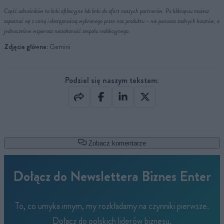
Część odnośników to linki afiliacyjne lub linki do ofert naszych partnerów. Po kliknięciu możesz
zapoznać się z ceną i dostępnością wybranego przez nas produktu – nie ponosisz żadnych kosztów, a
jednocześnie wspierasz niezależność zespołu redakcyjnego.
Zdjęcie główne:
Gemini
Podziel się naszym tekstem:
Zobacz komentarze
Dołącz do Newslettera Biznes Enter
To, co umyka innym, my rozkładamy na czynniki pierwsze.
Dołącz do polskich liderów biznesu.