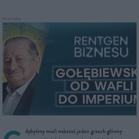
REKLAMA
dybyśmy mieli wskazać jeden grzech główny