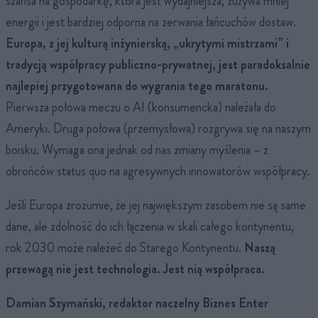
szansa na gospodarkę, która jest wydajniejsza, zużywa mniej
energii i jest bardziej odporna na zerwania łańcuchów dostaw.
Europa, z jej kulturą inżynierską, „ukrytymi mistrzami” i
tradycją współpracy publiczno-prywatnej, jest paradoksalnie
najlepiej przygotowana do wygrania tego maratonu.
Pierwsza połowa meczu o AI (konsumencka) należała do
Ameryki. Druga połowa (przemysłowa) rozgrywa się na naszym
boisku. Wymaga ona jednak od nas zmiany myślenia – z
obrońców status quo na agresywnych innowatorów współpracy.
Jeśli Europa zrozumie, że jej największym zasobem nie są same
dane, ale zdolność do ich łączenia w skali całego kontynentu,
rok 2030 może należeć do Starego Kontynentu.
Naszą
przewagą nie jest technologia. Jest nią współpraca.
Damian Szymański, redaktor naczelny Biznes Enter