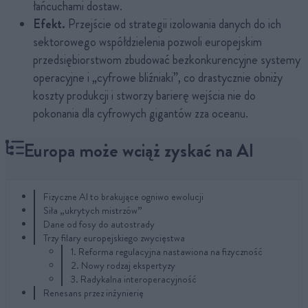
łańcuchami dostaw.
Efekt.
Przejście od strategii izolowania danych do ich
sektorowego współdzielenia pozwoli europejskim
przedsiębiorstwom zbudować bezkonkurencyjne systemy
operacyjne i „cyfrowe bliźniaki”, co drastycznie obniży
koszty produkcji i stworzy barierę wejścia nie do
pokonania dla cyfrowych gigantów zza oceanu.
Europa może wciąż zyskać na AI
Fizyczne AI to brakujące ogniwo ewolucji
Siła „ukrytych mistrzów”
Dane od fosy do autostrady
Trzy filary europejskiego zwycięstwa
1. Reforma regulacyjna nastawiona na fizyczność
2. Nowy rodzaj ekspertyzy
3. Radykalna interoperacyjność
Renesans przez inżynierię