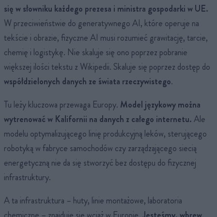
się w słowniku każdego prezesa i ministra gospodarki w UE.
W przeciwieństwie do generatywnego AI, które operuje na
tekście i obrazie, fizyczne AI musi rozumieć grawitację, tarcie,
chemię i logistykę. Nie skaluje się ono poprzez pobranie
większej ilości tekstu z Wikipedii. Skaluje się poprzez dostęp do
współdzielonych danych ze świata rzeczywistego
.
Tu leży kluczowa przewaga Europy.
Model językowy można
wytrenować w Kalifornii na danych z całego internetu.
Ale
modelu optymalizującego linię produkcyjną leków, sterującego
robotyką w fabryce samochodów czy zarządzającego siecią
energetyczną nie da się stworzyć bez dostępu do fizycznej
infrastruktury.
A ta infrastruktura – huty, linie montażowe, laboratoria
chemiczne – znajduje się wciąż w Europie.
Jesteśmy, wbrew