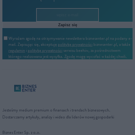
Zapisz się
Wyrażam zgodę na otrzymywanie newslettera biznesenter.pl na podany e-
mail. Zapisując się, akceptuję
politykę prywatności
biznesenter.pl, a także
regulamin
i
politykę prywatności
serwisu beehiiv, za pośrednictwem
którego realizowana jest wysyłka. Zgodę mogę wycofać w każdej chwili.
Jesteśmy medium premium o finansach i trendach biznesowych.
Dostarczamy artykuły, analizy i wideo dla liderów nowej gospodarki
Biznes Enter Sp. z o.o.