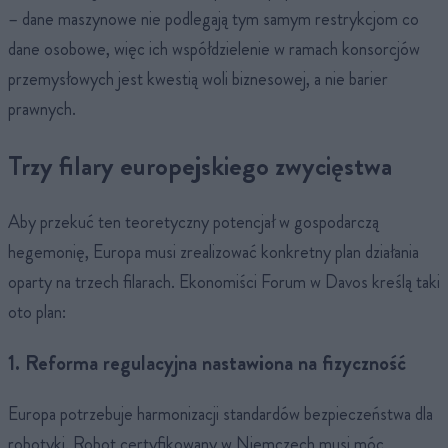
– dane maszynowe nie podlegają tym samym restrykcjom co
dane osobowe, więc ich współdzielenie w ramach konsorcjów
przemysłowych jest kwestią woli biznesowej, a nie barier
prawnych.
Trzy filary europejskiego zwycięstwa
Aby przekuć ten teoretyczny potencjał w gospodarczą
hegemonię, Europa musi zrealizować konkretny plan działania
oparty na trzech filarach. Ekonomiści Forum w Davos kreślą taki
oto plan:
1. Reforma regulacyjna nastawiona na fizyczność
Europa potrzebuje harmonizacji standardów bezpieczeństwa dla
robotyki. Robot certyfikowany w Niemczech musi móc