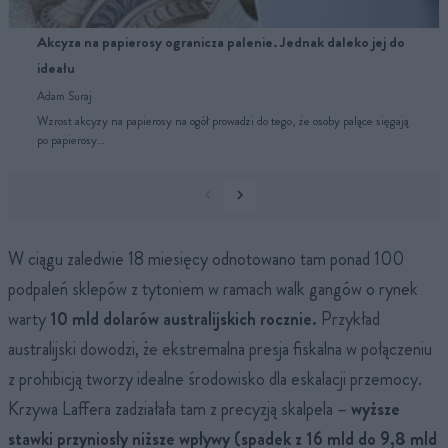
Akcyza na papierosy ogranicza palenie. Jednak daleko jej do
ideału
Adam Suraj
Wzrost akcyzy na papierosy na ogół prowadzi do tego, że osoby palące sięgają
po papierosy…
W ciągu zaledwie 18 miesięcy odnotowano tam ponad 100
podpaleń sklepów z tytoniem w ramach walk gangów o rynek
warty
10 mld dolarów australijskich rocznie.
Przykład
australijski dowodzi, że ekstremalna presja fiskalna w połączeniu
z prohibicją tworzy idealne środowisko dla eskalacji przemocy.
Krzywa Laffera zadziałała tam z precyzją skalpela –
wyższe
stawki przyniosły niższe wpływy (spadek z 16 mld do 9,8 mld