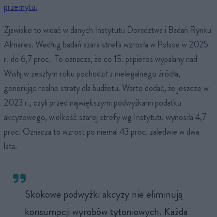
przemytu.
Zjawisko to widać w danych Instytutu Doradztwa i Badań Rynku
Almares. Według badań szara strefa wzrosła w Polsce w 2025
r. do 6,7 proc. To oznacza, że co 15. papieros wypalany nad
Wisłą w zeszłym roku pochodził z nielegalnego źródła,
generując realne straty dla budżetu. Warto dodać, że jeszcze w
2023 r., czyli przed największymi podwyżkami podatku
akcyzowego, wielkość szarej strefy wg Instytutu wynosiła 4,7
proc. Oznacza to wzrost po niemal 43 proc. zaledwie w dwa
lata.
Skokowe podwyżki akcyzy nie eliminują
konsumpcji wyrobów tytoniowych. Każda