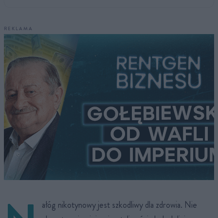
REKLAMA
ałóg nikotynowy jest szkodliwy dla zdrowia. Nie