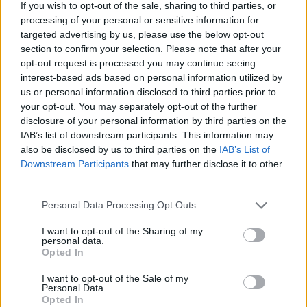
podrabianych zwiększył się niemal
If you wish to opt-out of the sale, sharing to third parties, or
processing of your personal or sensitive information for
czterokrotnie. Analizy ekonomiczne
targeted advertising by us, please use the below opt-out
section to confirm your selection. Please note that after your
potwierdzają, że wzrost kwotowej stawki
opt-out request is processed you may continue seeing
akcyzy o 10 proc. powoduje spadek liczby
interest-based ads based on personal information utilized by
us or personal information disclosed to third parties prior to
sprzedawanych legalnie papierosów o
your opt-out. You may separately opt-out of the further
disclosure of your personal information by third parties on the
około 9 proc., co oznacza, że część
IAB’s list of downstream participants. This information may
potencjalnych wpływów budżetowych jest
also be disclosed by us to third parties on the
IAB’s List of
Downstream Participants
that may further disclose it to other
stopniowo wypierana przez szarą strefę. W
third parties.
rezultacie polityka fiskalna ministra
Personal Data Processing Opt Outs
Domańskiego w tym obszarze może
I want to opt-out of the Sharing of my
personal data.
doprowadzić nie do trwałego wzrostu
Opted In
dochodów państwa, lecz do ich stopniowej
I want to opt-out of the Sale of my
Personal Data.
erozji – tłumaczy analityk gospodarczy
Opted In