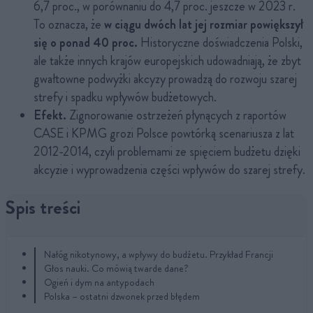
6,7 proc., w porównaniu do 4,7 proc. jeszcze w 2023 r.
To oznacza, że
w ciągu dwóch lat jej rozmiar powiększył
się o ponad 40 proc.
Historyczne doświadczenia Polski,
ale także innych krajów europejskich udowadniają, że zbyt
gwałtowne podwyżki akcyzy prowadzą do rozwoju szarej
strefy i spadku wpływów budżetowych.
Efekt.
Zignorowanie ostrzeżeń płynących z raportów
CASE i KPMG grozi Polsce powtórką scenariusza z lat
2012-2014, czyli problemami ze spięciem budżetu dzięki
akcyzie i wyprowadzenia części wpływów do szarej strefy.
Spis treści
Nałóg nikotynowy, a wpływy do budżetu. Przykład Francji
Głos nauki. Co mówią twarde dane?
Ogień i dym na antypodach
Polska – ostatni dzwonek przed błędem