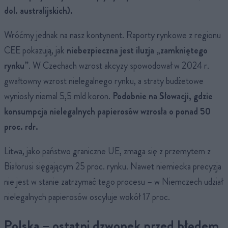
dol. australijskich).
Wróćmy jednak na nasz kontynent. Raporty rynkowe z regionu
CEE pokazują, jak
niebezpieczna jest iluzja „zamkniętego
rynku”
. W Czechach wzrost akcyzy spowodował w 2024 r.
gwałtowny wzrost nielegalnego rynku, a straty budżetowe
wyniosły niemal 5,5 mld koron.
Podobnie na Słowacji, gdzie
konsumpcja nielegalnych papierosów wzrosła o ponad 50
proc. rdr.
Litwa, jako państwo graniczne UE, zmaga się z przemytem z
Białorusi sięgającym 25 proc. rynku. Nawet niemiecka precyzja
nie jest w stanie zatrzymać tego procesu – w Niemczech udział
nielegalnych papierosów oscyluje wokół 17 proc.
Polska – ostatni dzwonek przed błędem