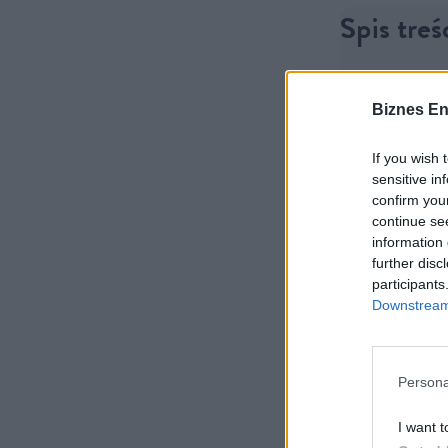
Spis treś
Pragmat
Biznes En
Lokomot
Budowa 
If you wish 
sensitive in
confirm you
continue se
REKLAMA
information 
further disc
participants
Downstream 
Persona
I want t