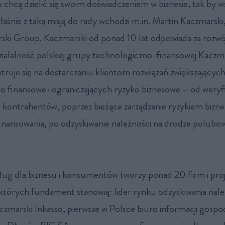
 chcą dzielić się swoim doświadczeniem w biznesie, tak by w
śnie z taką misją do rady wchodzi m.in. Martin Kaczmarski, 
i Group. Kaczmarski od ponad 10 lat odpowiada za rozwój
działalność polskiej grupy technologiczno-finansowej Kaczm
ruje się na dostarczaniu klientom rozwiązań zwiększającyc
o finansowe i ograniczających ryzyko biznesowe – od weryfi
 kontrahentów, poprzez bieżące zarządzanie ryzykiem biz
finansowania, po odzyskiwanie należności na drodze polubo
ug dla biznesu i konsumentów tworzy ponad 20 firm i pro
których fundament stanowią: lider rynku odzyskiwania nale
czmarski Inkasso, pierwsze w Polsce biuro informacji gospo