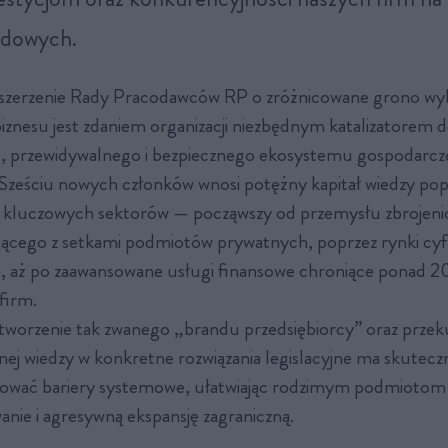
odowych.
szerzenie Rady Pracodawców RP o zróżnicowane grono wy
biznesu jest zdaniem organizacji niezbędnym katalizatorem
, przewidywalnego i bezpiecznego ekosystemu gospodarcz
Sześciu nowych członków wnosi potężny kapitał wiedzy po
 kluczowych sektorów — począwszy od przemysłu zbrojen
ącego z setkami podmiotów prywatnych, poprzez rynki cyf
ę, aż po zaawansowane usługi finansowe chroniące ponad 2
firm.
worzenie tak zwanego „brandu przedsiębiorcy” oraz przeku
nej wiedzy w konkretne rozwiązania legislacyjne ma skutecz
ować bariery systemowe, ułatwiając rodzimym podmiotom
anie i agresywną ekspansję zagraniczną.