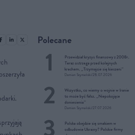
Polecane
Przewidział kryzys finansowy z 2008r.
Teraz ostrzega przed kolejnych
krachem. „Trzymajcie się kieszeni”
oszerzyła
Damian Szymański
/
28.07.2026
Wszystko, co wiemy o wojnie w Iranie
darki.
to może być fałsz. „Niepokojące
doniesienia”
Damian Szymański
/
27.07.2026
przyjają
Polska obejdzie się smakiem w
odbudowie Ukrainy? Polskie firmy
 rynkach