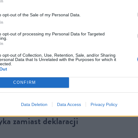
In
o opt-out of the Sale of my Personal Data.
In
to opt-out of processing my Personal Data for Targeted
ing.
In
s Zarządu Pracodawców RP, Joanna Makowiecka-Gatza, ni
o opt-out of Collection, Use, Retention, Sale, and/or Sharing
zjazmu, zaznaczając, że do Rady dołączają ludzie o gigant
ersonal Data that Is Unrelated with the Purposes for which it
lected.
esowym, ugruntowanym zarówno w kraju, jak i poza jego gra
Out
zysto praktyczne spojrzenie na gospodarkę ma przełamać d
CONFIRM
owe i wnieść zupełnie nową energię do pracy nad stabilnośc
Data Deletion
Data Access
Privacy Policy
ka zamiast deklaracji