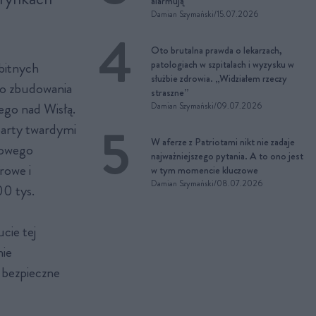
alarmują
Damian Szymański
/
15.07.2026
Oto brutalna prawda o lekarzach,
patologiach w szpitalach i wyzysku w
bitnych
służbie zdrowia. „Widziałem rzeczy
 do zbudowania
straszne”
ego nad Wisłą.
Damian Szymański
/
09.07.2026
party twardymi
W aferze z Patriotami nikt nie zadaje
iowego
najważniejszego pytania. A to ono jest
rowe i
w tym momencie kluczowe
Damian Szymański
/
08.07.2026
00 tys.
cie tej
nie
 bezpieczne