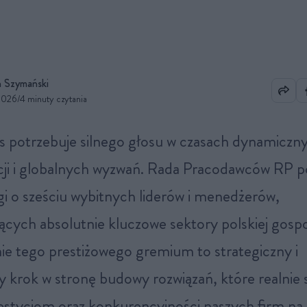
 Szymański
2026
/
4 minuty czytania
ji i globalnych wyzwań. Rada Pracodawców RP p
gi o sześciu wybitnych liderów i menedżerów,
ących absolutnie kluczowe sektory polskiej gospo
e tego prestiżowego gremium to strategiczny i
 krok w stronę budowy rozwiązań, które realnie s
estycjom oraz konkurencyjności naszych firm na