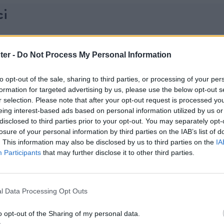
ci
yka zamiast deklaracji
ter -
Do Not Process My Personal Information
ywy zbrojeniowe i zarządzanie ryzykiem
silnego „brandu przedsiębiorcy”
to opt-out of the sale, sharing to third parties, or processing of your per
formation for targeted advertising by us, please use the below opt-out s
r selection. Please note that after your opt-out request is processed y
eing interest-based ads based on personal information utilized by us or
disclosed to third parties prior to your opt-out. You may separately opt-
losure of your personal information by third parties on the IAB’s list of
. This information may also be disclosed by us to third parties on the
IA
Participants
that may further disclose it to other third parties.
l Data Processing Opt Outs
o opt-out of the Sharing of my personal data.