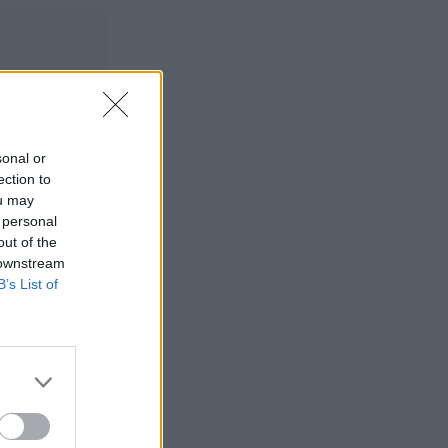
sonal or
ection to
ou may
 personal
out of the
 downstream
B’s List of