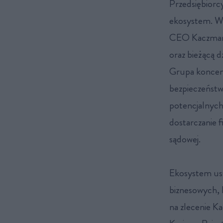
Przedsiębiorcy
ekosystem. Wła
CEO Kaczmarsk
oraz bieżącą 
Grupa koncent
bezpieczeństw
potencjalnych
dostarczanie 
sądowej.
Ekosystem usł
biznesowych, 
na zlecenie Ka