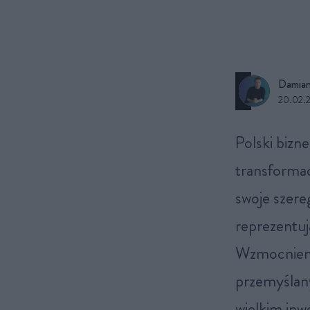
Damian
20.02.
Polski biznes potrzebuje silnego głosu w czasach dynamicznych
transformac
swoje szere
reprezentuj
Wzmocnieni
przemyślany
wielkim inw