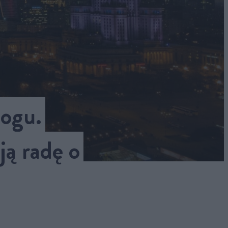
logu.
ą radę o