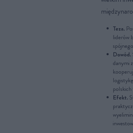
międzynar
Teza.
Po
liderów 
spójnego
Dowód.
danymi z
kooperuj
logistyk
polskich 
Efekt.
St
praktycz
wyelimin
inwestow