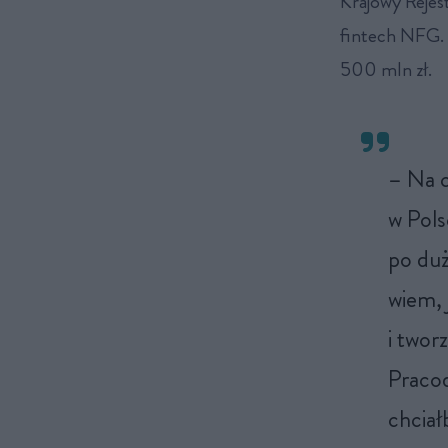
Krajowy Rejes
fintech NFG. 
500 mln zł.
– Na c
w Pols
po duż
wiem, 
i twor
Pracod
chciał