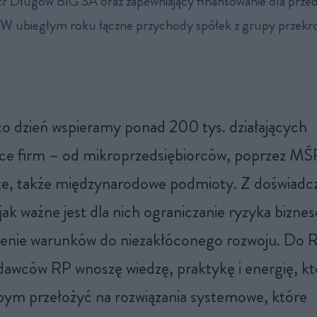
tr Długów BIG SA oraz zapewniający finansowanie dla prze
W ubiegłym roku łączne przychody spółek z grupy przekr
o dzień wspieramy ponad 200 tys. działających
ce firm – od mikroprzedsiębiorców, poprzez MŚ
e, także międzynarodowe podmioty. Z doświadc
jak ważne jest dla nich ograniczanie ryzyka bizn
zenie warunków do niezakłóconego rozwoju. Do 
awców RP wnoszę wiedzę, praktykę i energię, kt
bym przełożyć na rozwiązania systemowe, które