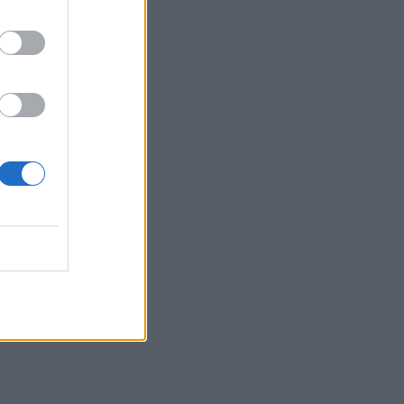
e ukrywa
ycznym dorobku
nicami. To
otychczasowe
ią otoczenia