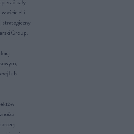
spierać cały
właściciel i
 strategiczny
arski Group.
h
kacji
nesowym,
wnej lub
jektów
żności
darczej