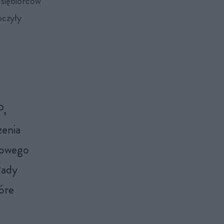
dsiębiorców
oczyły
P,
zenia
esowego
Rady
óre