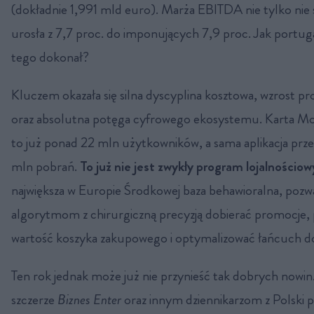
(dokładnie 1,991 mld euro). Marża EBITDA nie tylko nie s
urosła z 7,7 proc. do imponujących 7,9 proc. Jak portuga
tego dokonał?
Kluczem okazała się silna dyscyplina kosztowa, wzrost p
oraz absolutna potęga cyfrowego ekosystemu. Karta Mo
to już ponad 22 mln użytkowników, a sama aplikacja prze
mln pobrań.
To już nie jest zwykły program lojalnościow
największa w Europie Środkowej baza behawioralna, pozwa
algorytmom z chirurgiczną precyzją dobierać promocje
wartość koszyka zakupowego i optymalizować łańcuch d
Ten rok jednak może już nie przynieść tak dobrych nowin
szczerze
Biznes Enter
oraz innym dziennikarzom z Polski p