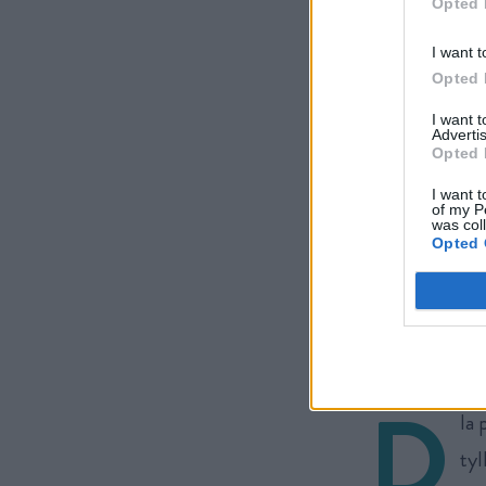
Opted 
REKLAMA
I want t
Opted 
I want 
Advertis
Opted 
I want t
of my P
was col
Opted 
D
la 
tyl