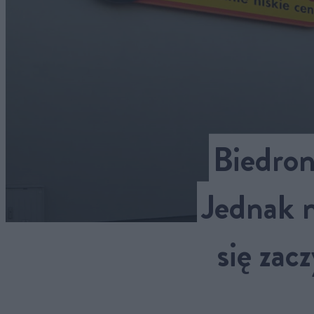
Biedron
Jednak 
się zac