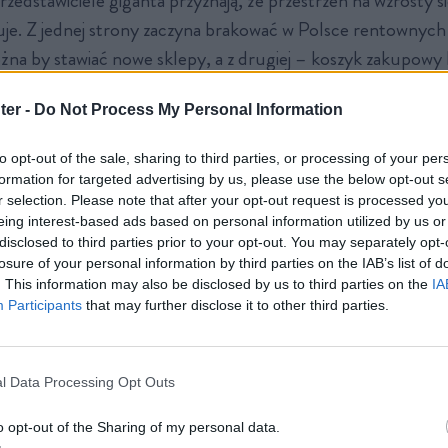
zedstawiciele giganta przyznają, że przestrzeń na wzrosty si
je. Z jednej strony zaczyna brakować w Polsce rentownych lo
żna by stawiać nowe sklepy, a z drugiej – koszyk zakupowy
ak, jak oczekiwałaby tego branża handlowa.
To sprawia, że B
ter -
Do Not Process My Personal Information
w warunkach deflacji.
Odpowiedzią na to ma być ekspansja
na, jak i krajowa. Sieć
ustawiła się bowiem w kolejce po cz
to opt-out of the sale, sharing to third parties, or processing of your per
ającym z Polski Carrefourze.
formation for targeted advertising by us, please use the below opt-out s
r selection. Please note that after your opt-out request is processed y
eing interest-based ads based on personal information utilized by us or
nka pokazała wyniki. Spis treści
disclosed to third parties prior to your opt-out. You may separately opt-
losure of your personal information by third parties on the IAB’s list of
. This information may also be disclosed by us to third parties on the
IA
Participants
that may further disclose it to other third parties.
towności w cieniu rosnących kosztów
 wskaźnika LFL
 na początku roku i inflacja, która może nadejść. Do tego wielka uciecz
ka ma przed sobą najważniejszą wojnę
l Data Processing Opt Outs
o opt-out of the Sharing of my personal data.