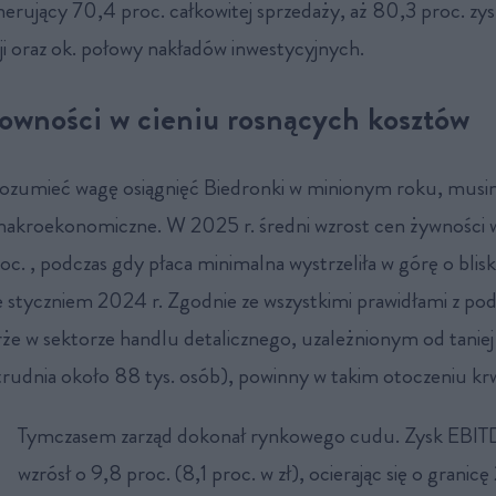
erujący 70,4 proc. całkowitej sprzedaży, aż 80,3 proc. z
ji oraz ok. połowy nakładów inwestycyjnych.
owności w cieniu rosnących kosztów
rozumieć wagę osiągnięć Biedronki w minionym roku, musi
akroekonomiczne. W 2025 r. średni wzrost cen żywności 
oc. , podczas gdy płaca minimalna wystrzeliła w górę o blis
 styczniem 2024 r. Zgodnie ze wszystkimi prawidłami z po
że w sektorze handlu detalicznego, uzależnionym od taniej 
trudnia około 88 tys. osób), powinny w takim otoczeniu kr
Tymczasem zarząd dokonał rynkowego cudu. Zysk EBIT
wzrósł o 9,8 proc. (8,1 proc. w zł), ocierając się o granic