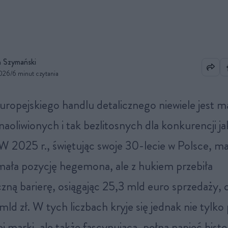
 Szymański
2026
/
6 minut czytania
naoliwionych i tak bezlitosnych dla konkurencji ja
W 2025 r., świętując swoje 30-lecie w Polsce, ma
mała pozycję hegemona, ale z hukiem przebiła
zną barierę, osiągając 25,3 mld euro sprzedaży, 
ld zł. W tych liczbach kryje się jednak nie tylko
j marki, ale także fascynująca, pełna napięć histo