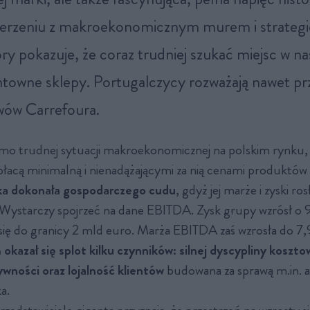
derzeniu z makroekonomicznym murem i strateg
óry pokazuje, że coraz trudniej szukać miejsc w n
towne sklepy. Portugalczycy rozważają nawet prz
wów Carrefoura.
o trudnej sytuacji makroekonomicznej na polskim rynku, z
płacą minimalną i nienadążającymi za nią cenami produktó
ka dokonała gospodarczego cudu
, gdyż jej marże i zyski ros
Wystarczy spojrzeć na dane EBITDA. Zysk grupy wzrósł o 9
c się do granicy 2 mld euro. Marża EBITDA zaś wzrosła do 7,
okazał się splot kilku czynników: silnej dyscypliny koszto
wności oraz lojalność klientów
budowana za sprawą m.in. ap
a.