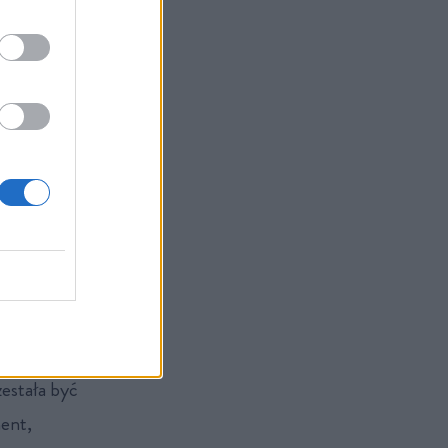
zestała być
ment,