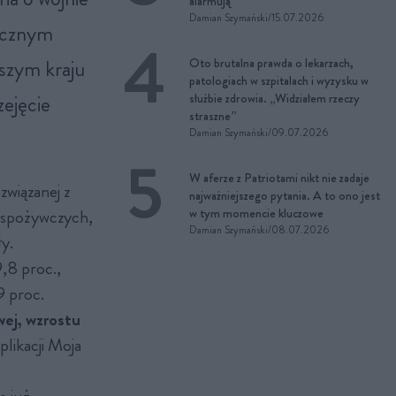
alarmują
Damian Szymański
/
15.07.2026
icznym
aszym kraju
Oto brutalna prawda o lekarzach,
patologiach w szpitalach i wyzysku w
ejęcie
służbie zdrowia. „Widziałem rzeczy
straszne”
Damian Szymański
/
09.07.2026
W aferze z Patriotami nikt nie zadaje
wiązanej z
najważniejszego pytania. A to ono jest
w spożywczych,
w tym momencie kluczowe
Damian Szymański
/
08.07.2026
ły.
,8 proc.,
9 proc.
wej, wzrostu
likacji Moja