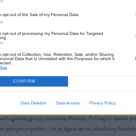
In
o opt-out of the Sale of my Personal Data.
In
to opt-out of processing my Personal Data for Targeted
ing.
In
o opt-out of Collection, Use, Retention, Sale, and/or Sharing
ersonal Data that Is Unrelated with the Purposes for which it
lected.
Out
CONFIRM
Data Deletion
Data Access
Privacy Policy
portugalskiej grupy Jerónimo Martins, Polska już dawno pr
ko jednym z rynków – to jej bijące serce i absolutny funda