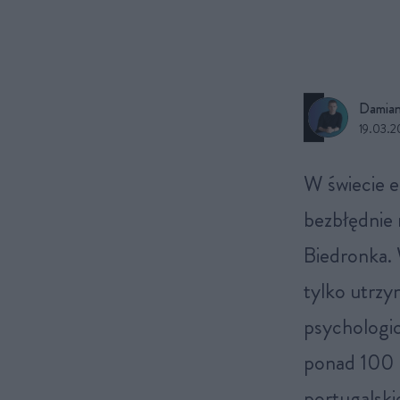
Damian
19.03.
W świecie europejskiego handlu detalicznego niewiele jest maszyn tak
bezbłędnie 
Biedronka. 
tylko utrzy
psychologic
ponad 100 m
portugalskie