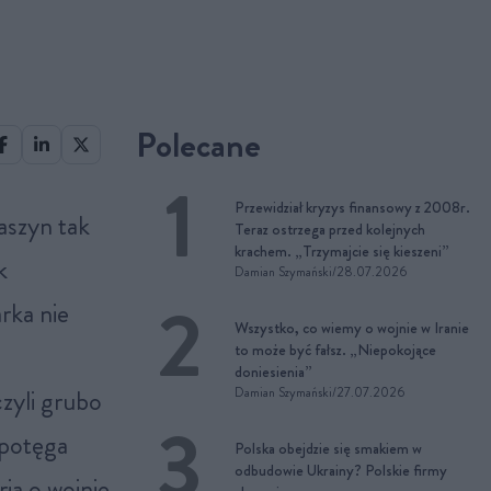
Polecane
Przewidział kryzys finansowy z 2008r.
Teraz ostrzega przed kolejnych
krachem. „Trzymajcie się kieszeni”
k
Damian Szymański
/
28.07.2026
rka nie
Wszystko, co wiemy o wojnie w Iranie
to może być fałsz. „Niepokojące
doniesienia”
czyli grubo
Damian Szymański
/
27.07.2026
 potęga
Polska obejdzie się smakiem w
odbudowie Ukrainy? Polskie firmy
ria o wojnie