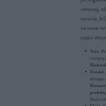
cenowej, z
zwrocie, kt
na nowe ren
części akty
Teza.
Mim
rosnącą 
Biedron
Dowód.
zbliżają
Kluczem 
produkty
Biedronk