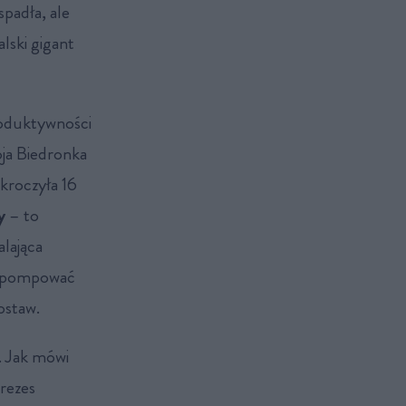
padła, ale
lski gigant
roduktywności
ja Biedronka
kroczyła 16
y
– to
lająca
, pompować
ostaw.
. Jak mówi
rezes