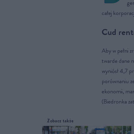
gen
całej korporac
Cud rent
Aby w pełni z
twarde dane m
wyniósł 4,7 pr
porównaniu ze
ekonomii, mar
(Biedronka za
Zobacz także