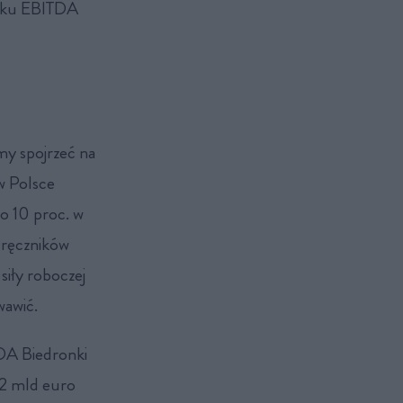
ysku EBITDA
my spojrzeć na
w Polsce
ko 10 proc. w
dręczników
siły roboczej
wawić.
DA Biedronki
ę 2 mld euro