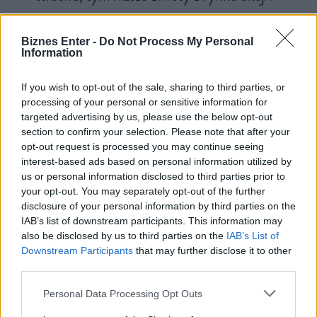
większa zmienność na rynkach.
Biznes Enter -
Do Not Process My Personal
dr Jan Jakub Szczygielski
Information
If you wish to opt-out of the sale, sharing to third parties, or
processing of your personal or sensitive information for
targeted advertising by us, please use the below opt-out
Autorzy badań również zwracają uwagę na ryzyko efektu
section to confirm your selection. Please note that after your
opt-out request is processed you may continue seeing
rozlania w polityce monetarnej. Kiedy
banki centralne podnoszą
interest-based ads based on personal information utilized by
stopy procentowe
bez wzajemnej koordynacji,
lęk przed
us or personal information disclosed to third parties prior to
recesją może szybciej przenosić się między gospodarkami
.
your opt-out. You may separately opt-out of the further
disclosure of your personal information by third parties on the
IAB’s list of downstream participants. This information may
also be disclosed by us to third parties on the
IAB’s List of
Zobacz także
Downstream Participants
that may further disclose it to other
third parties.
Personal Data Processing Opt Outs