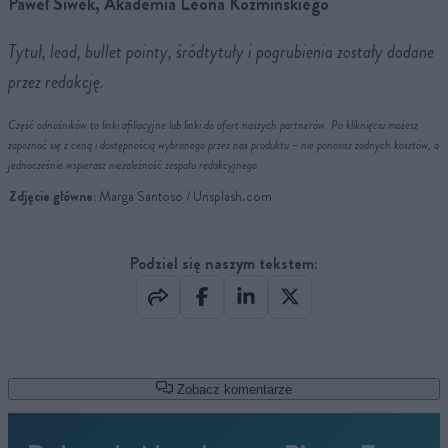
Paweł Siwek, Akademia Leona Koźmińskiego
Tytuł, lead, bullet pointy, śródtytuły i pogrubienia zostały dodane
przez redakcję.
Część odnośników to linki afiliacyjne lub linki do ofert naszych partnerów. Po kliknięciu możesz
zapoznać się z ceną i dostępnością wybranego przez nas produktu – nie ponosisz żadnych kosztów, a
jednocześnie wspierasz niezależność zespołu redakcyjnego.
Zdjęcie główne:
Marga Santoso / Unsplash.com
Podziel się naszym tekstem:
Zobacz komentarze