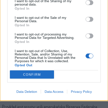
I want to opt-out of the Sharing of my
personal data.
Opted In
I want to opt-out of the Sale of my
Personal Data.
Opted In
Co oznacza „matka wszystkich umów” między Indiami a UE?
I want to opt-out of processing my
Personal Data for Targeted Advertising.
Wyjaśniamy
Opted In
Ignacy Zieliński
I want to opt-out of Collection, Use,
Po dwóch dekadach negocjacji druga i czwarta gospodarka świata w końcu
Retention, Sale, and/or Sharing of my
podały sobie ręce. W…
Personal Data that Is Unrelated with the
Purposes for which it was collected.
Opted Out
CONFIRM
Data Deletion
Data Access
Privacy Policy
Przykład jest prosty: jeśli amerykańska Rezerwa Federalna