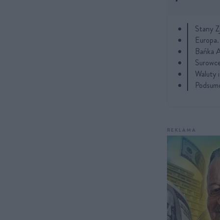
Stany Z
Europa.
Bańka A
Surowce
Waluty 
Podsumo
REKLAMA