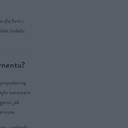
e dla firm i
łek (indeks
ynentu?
gospodarczą.
zyło wzrostem
ganci, jak
ariusze.
jną – nakłady