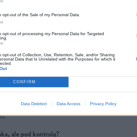
In
Czy czeka nas „miękkie lądowanie”, czy spóźniona recesja? 
o opt-out of the Sale of my Personal Data.
Outlook 2026” rzuca światło na te dylematy, kreśląc scen
In
 świadomy inwestor nie może zignorować.
to opt-out of processing my Personal Data for Targeted
ing.
In
ednoczone. Gra o miękkie lądowanie
o opt-out of Collection, Use, Retention, Sale, and/or Sharing
ersonal Data that Is Unrelated with the Purposes for which it
lected.
Out
ospodarka przypomina obecnie linoskoczka, który balans
CONFIRM
 schłodzenia inflacji a utrzymaniem wzrostu. Rezerwa Feder
nflacji poniżej 3 proc., wchodziła w poprzedni rok z planem
Data Deletion
Data Access
Privacy Policy
protekcjonistyczna polityka handlowa Trumpa wprowadziła do
su.
pka, ale pod kontrolą?