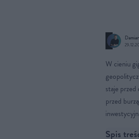
Damian
29.12.2
W cieniu gigantycznych wycen spółek technologicznych,
geopolitycz
staje przed
przed burzą
inwestycyjn
Spis treś