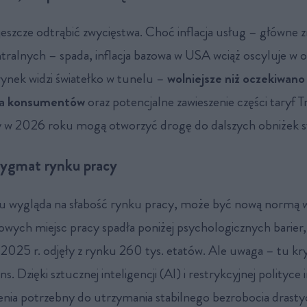
jeszcze odtrąbić zwycięstwa. Choć inflacja usług – główne 
tralnych – spada, inflacja bazowa w USA wciąż oscyluje w o
rynek widzi światełko w tunelu –
wolniejsze niż oczekiwano
 na konsumentów
oraz potencjalne zawieszenie części taryf 
 w 2026 roku mogą otworzyć drogę do dalszych obniżek s
ygmat rynku pracy
elu wygląda na słabość rynku pracy, może być nową normą w
owych miejsc pracy spadła poniżej psychologicznych barier, 
025 r. odjęły z rynku 260 tys. etatów. Ale uwaga – tu kryj
. Dzięki sztucznej inteligencji (AI) i restrykcyjnej polityce 
enia potrzebny do utrzymania stabilnego bezrobocia drasty