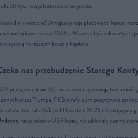
koło 30 tys. nowych etatów miesięcznie.
niosek dla inwestora? Mniejsza presja płacowa to lepsze marż
iękkim lądowaniem w 2026 r. Może to być rok małych spó
e zyskają na niższym koszcie kapitału.
Czeka nas przebudzenie Starego Kont
SA pędzą na paliwie AI, Europa walczy o swoją tożsamość 
żonych przez Trumpa, PKB strefy euro pozytywnie zaskoc
artał do kwartału (k/k) w III kwartale 2025 r. Europejscy gi
nilever
, radzą sobie w USA lepiej, niż zakładały czarne scen
uralne problemy pozostają. Europa cierpi na lukę innowacy