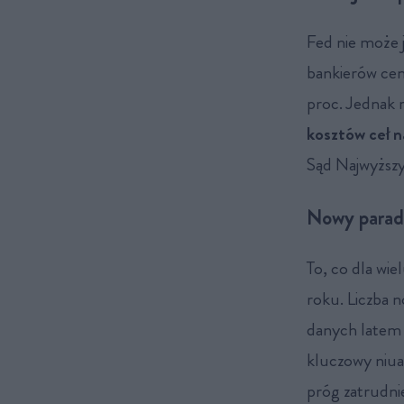
Fed nie może 
bankierów cen
proc. Jednak 
kosztów ceł
Sąd Najwyższy
Nowy parad
To, co dla wi
roku. Liczba n
danych latem 2
kluczowy niuans
próg zatrudni