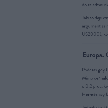
do zaledwie o
Jaki to daje w
argument za m
US2000), któr
Europa. 
Podczas gdy U
Mimo ceł nało
o 0,2 proc. kw
Hermès
czy
U
Jednak strukt