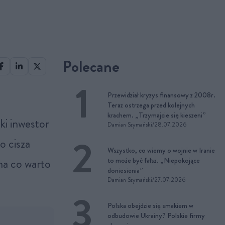
Polecane
Przewidział kryzys finansowy z 2008r.
Teraz ostrzega przed kolejnych
krachem. „Trzymajcie się kieszeni”
ki inwestor
Damian Szymański
/
28.07.2026
o cisza
Wszystko, co wiemy o wojnie w Iranie
na co warto
to może być fałsz. „Niepokojące
doniesienia”
Damian Szymański
/
27.07.2026
Polska obejdzie się smakiem w
odbudowie Ukrainy? Polskie firmy