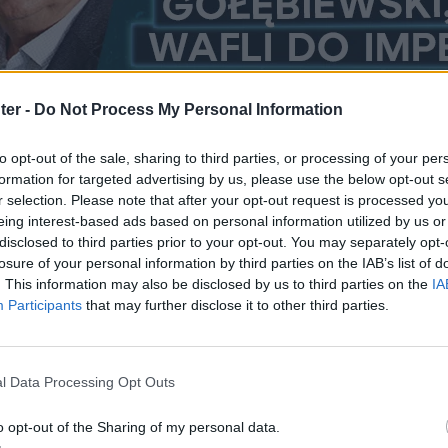
ter -
Do Not Process My Personal Information
to opt-out of the sale, sharing to third parties, or processing of your per
yśmy mieli jednym słowem podsumować rok 2025, byłaby
formation for targeted advertising by us, please use the below opt-out s
r selection. Please note that after your opt-out request is processed y
epewność” odmieniana przez wszystkie przypadki – rynkowa
eing interest-based ads based on personal information utilized by us or
disclosed to third parties prior to your opt-out. You may separately opt-
podarcza, handlowa i geopolityczna. A jednak, paradoksalni
losure of your personal information by third parties on the IAB’s list of
 rynki finansowe wspięły się na szczyty zmienności i wycen
. This information may also be disclosed by us to third parties on the
IA
Participants
that may further disclose it to other third parties.
dą nadzieję ograniczenia ryzyka. Mijający rok przyniósł nam
ańskich gigantów technologicznych i historyczne szczyty n
l Data Processing Opt Outs
026 rok z bagażem pytań, które zdefiniują nasze portfele 
o opt-out of the Sharing of my personal data.
 Donald Trump, który powrócił do Białego Domu, wywoła k