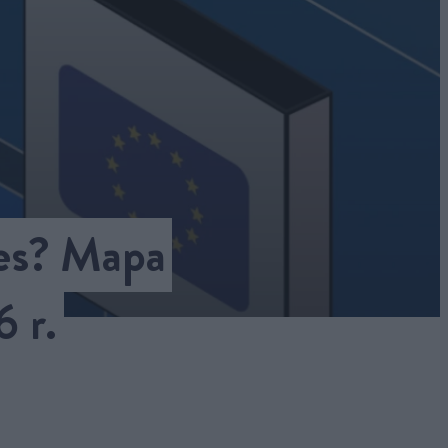
ces? Mapa
 r.