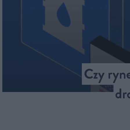
Czy ryn
dr