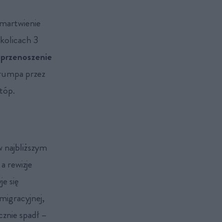
zmartwienie
kolicach 3
 przenoszenie
Trumpa przez
tóp.
 najbliższym
a rewizje
e się
imigracyjnej,
cznie spadł –