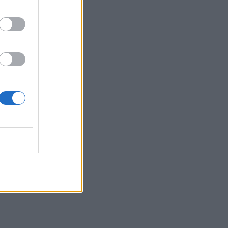
Analiza
ariusze,
uje między
alna (Fed), po
 łagodzenia
 tej układanki