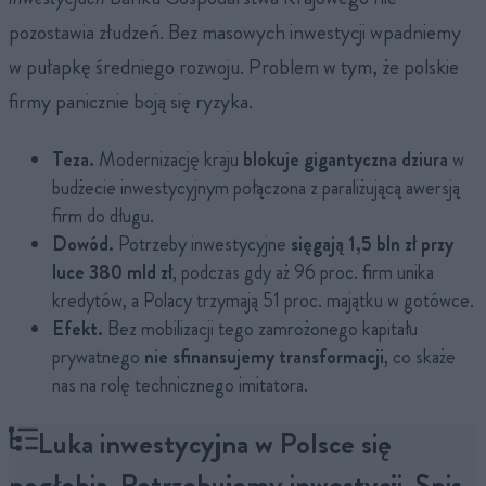
pozostawia złudzeń. Bez masowych inwestycji wpadniemy
w pułapkę średniego rozwoju. Problem w tym, że polskie
firmy panicznie boją się ryzyka.
Teza.
Modernizację kraju
blokuje gigantyczna dziura
w
budżecie inwestycyjnym połączona z paraliżującą awersją
firm do długu.
Dowód.
Potrzeby inwestycyjne
sięgają 1,5 bln zł przy
luce 380 mld zł
, podczas gdy aż 96 proc. firm unika
kredytów, a Polacy trzymają 51 proc. majątku w gotówce.
Efekt.
Bez mobilizacji tego zamrożonego kapitału
prywatnego
nie sfinansujemy transformacji
, co skaże
nas na rolę technicznego imitatora.
Luka inwestycyjna w Polsce się
pogłębia. Potrzebujemy inwestycji. Spis