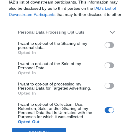
IAB’s list of downstream participants. This information may
biznesu w najbliższej dekadzie.
also be disclosed by us to third parties on the
IAB’s List of
Downstream Participants
that may further disclose it to other
Paraliżujący strach przed kredytem
third parties.
Personal Data Processing Opt Outs
Eksperci BGK diagnozują poważną blokadę mentalną u polskich
I want to opt-out of the Sharing of my
przedsiębiorców. To ona w dużej mierze hamuje inwestycje.
personal data.
Opted In
Firmy wykazują skrajną niechęć do korzystania z zewnętrznego
I want to opt-out of the Sale of my
finansowania.
Personal Data.
Opted In
I want to opt-out of processing my
Personal Data for Targeted Advertising.
Statystyki są jednoznaczne.
Aż 96 proc.
Opted In
przedsiębiorstw finansuje inwestycje
I want to opt-out of Collection, Use,
Retention, Sale, and/or Sharing of my
Personal Data that Is Unrelated with the
wyłącznie z zysków bieżących
. Zaledwie
Purposes for which it was collected.
Opted Out
38 proc. decyduje się sięgnąć po kredyt