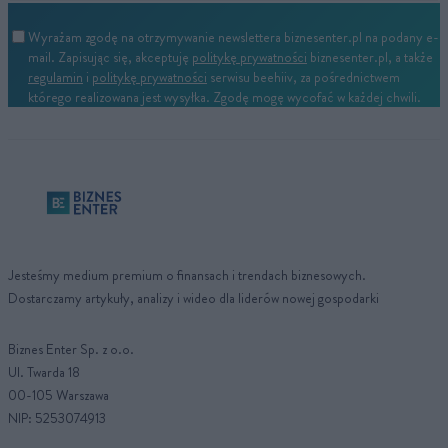
Wyrażam zgodę na otrzymywanie newslettera biznesenter.pl na podany e-
mail. Zapisując się, akceptuję
politykę prywatności
biznesenter.pl, a także
regulamin
i
politykę prywatności
serwisu beehiiv, za pośrednictwem
którego realizowana jest wysyłka. Zgodę mogę wycofać w każdej chwili.
Jesteśmy medium premium o finansach i trendach biznesowych.
Dostarczamy artykuły, analizy i wideo dla liderów nowej gospodarki
Biznes Enter Sp. z o.o.
Ul. Twarda 18
00-105 Warszawa
NIP: 5253074913