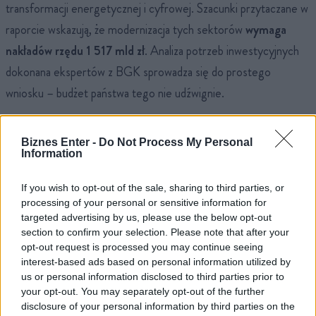
transformacji energetycznej i cyfrowej. Szacunki przytaczane w
raporcie wskazują, że modernizacja tych sektorów
wymaga
nakładów rzędu
1 517 mld zł
. Analiza potrzeb inwestycyjnych
dokonana ekspertów z BGK sprowadza się do prostego
wniosku – budżet państwa tego nie udźwignie.
W samych inwestycjach infrastrukturalnych brakuje nam
Biznes Enter -
Do Not Process My Personal
około 380 mld zł.
Tę różnicę między potrzebami a dostępnymi
Information
funduszami nazywamy luką kapitałową.
If you wish to opt-out of the sale, sharing to third parties, or
Państwo jest zadłużone, o czym zresztą możecie przeczytać w
processing of your personal or sensitive information for
targeted advertising by us, please use the below opt-out
naszym otwarciu.
Strumień środków unijnych będzie powoli
section to confirm your selection. Please note that after your
wysychał. Jedynym ratunkiem pozostaje kapitał prywatny. Ten
opt-out request is processed you may continue seeing
interest-based ads based on personal information utilized by
jednak nie płynie do strategicznych projektów. Jeśli nie
us or personal information disclosed to third parties prior to
zmobilizujemy prywatnych pieniędzy funduszy i obywateli,
grozi
your opt-out. You may separately opt-out of the further
nam zapaść infrastrukturalna.
Taki scenariusz zdusi rozwój
disclosure of your personal information by third parties on the