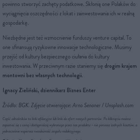
powinno stworzyć zachęty podatkowe. Skłonią one Polaków do
wyciągnięcia oszczędności z lokat i zainwestowania ich w realną
gospodarkę.
Niezbędne jest też wzmocnienie funduszy venture capital. To
one sfinansują ryzykowne innowacje technologiczne. Musimy
przejść od kultury bezpiecznego ciułania do kultury
inwestowania. W przeciwnym razie staniemy się
drogim krajem
montowni bez własnych technologii
.
Ignacy Zieliński, dziennikarz Biznes Enter
Źródło: BGK. Zdjęcie otwierające: Arno Senoner / Unsplash.com
Część odnośników to linki afiliacyjne lub linki do ofert naszych partnerów. Po kliknięciu możesz
zapoznać się z ceną i dostępnością wybranego przez nas produktu – nie ponosisz żadnych kosztów, a
jednocześnie wspierasz niezależność zespołu redakcyjnego.