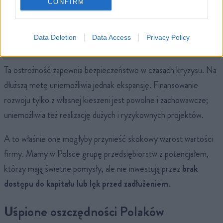
CONFIRM
bankowy.
Data Deletion
Data Access
Privacy Policy
Ta ostrożność zapewnia bezpieczeństwo w czasach kryzysu. Na
dłuższą metę uniemożliwia jednak ekspansję. Finansowanie
rozwoju tylko z własnej kieszeni jest powolne i zachowawcze;
uniemożliwia też realizację dużych i ryzykownych projektów.
A to właśnie one mogłyby przynieść skokowy wzrost wartości
firmy. Mamy w Polsce grupę przedsiębiorstw z potencjałem,
którzy mają świetne pomysły, ale nie inwestują przez
brak
dostępu do kapitału lub lęk przed zadłużeniem
.
Uśpione oszczędności Polaków