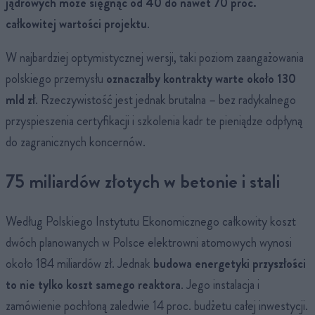
jądrowych może sięgnąć od 40 do nawet 70 proc.
całkowitej wartości projektu
.
W najbardziej optymistycznej wersji, taki poziom zaangażowania
polskiego przemysłu
oznaczałby kontrakty warte około 130
mld zł
. Rzeczywistość jest jednak brutalna – bez radykalnego
przyspieszenia certyfikacji i szkolenia kadr te pieniądze odpłyną
do zagranicznych koncernów.
75 miliardów złotych w betonie i stali
Według Polskiego Instytutu Ekonomicznego całkowity koszt
dwóch planowanych w Polsce elektrowni atomowych wynosi
około 184 miliardów zł. Jednak
budowa energetyki przyszłości
to nie tylko koszt samego reaktora
. Jego instalacja i
zamówienie pochłoną zaledwie 14 proc. budżetu całej inwestycji.