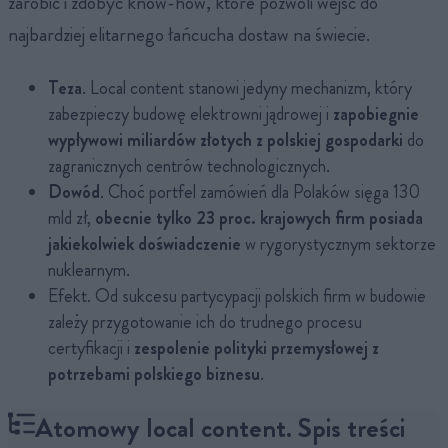
zarobić i zdobyć know-how, które pozwoli wejść do
najbardziej elitarnego łańcucha dostaw na świecie.
Teza
. Local content stanowi jedyny mechanizm, który
zabezpieczy budowę elektrowni jądrowej i
zapobiegnie
wypływowi miliardów złotych z polskiej gospodarki
do
zagranicznych centrów technologicznych.
Dowód
. Choć portfel zamówień dla Polaków sięga 130
mld zł,
obecnie tylko 23 proc. krajowych firm posiada
jakiekolwiek doświadczenie
w rygorystycznym sektorze
nuklearnym.
Efekt. Od sukcesu partycypacji polskich firm w budowie
zależy przygotowanie ich do trudnego procesu
certyfikacji i
zespolenie polityki przemysłowej z
potrzebami polskiego biznesu
.
Atomowy local content. Spis treści