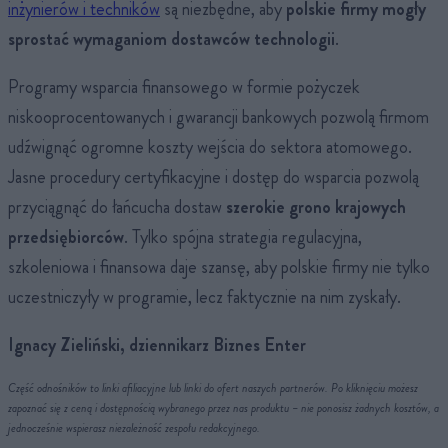
inżynierów i techników
są niezbędne, aby
polskie firmy mogły
sprostać wymaganiom dostawców technologii
.
Programy wsparcia finansowego w formie pożyczek
niskooprocentowanych i gwarancji bankowych pozwolą firmom
udźwignąć ogromne koszty wejścia do sektora atomowego.
Jasne procedury certyfikacyjne i dostęp do wsparcia pozwolą
przyciągnąć do łańcucha dostaw
szerokie grono krajowych
przedsiębiorców
. Tylko spójna strategia regulacyjna,
szkoleniowa i finansowa daje szansę, aby polskie firmy nie tylko
uczestniczyły w programie, lecz faktycznie na nim zyskały.
Ignacy Zieliński, dziennikarz Biznes Enter
Część odnośników to linki afiliacyjne lub linki do ofert naszych partnerów. Po kliknięciu możesz
zapoznać się z ceną i dostępnością wybranego przez nas produktu – nie ponosisz żadnych kosztów, a
jednocześnie wspierasz niezależność zespołu redakcyjnego.