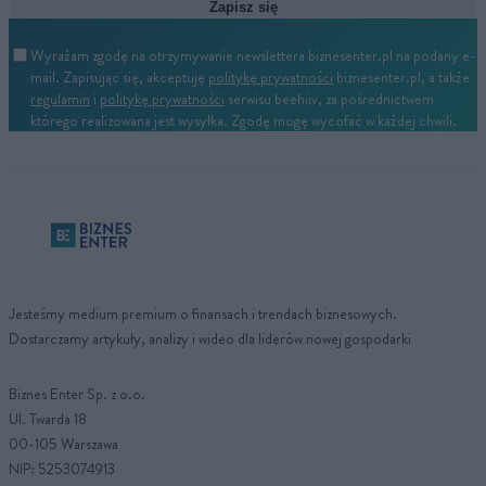
Zapisz się
Wyrażam zgodę na otrzymywanie newslettera biznesenter.pl na podany e-
mail. Zapisując się, akceptuję
politykę prywatności
biznesenter.pl, a także
regulamin
i
politykę prywatności
serwisu beehiiv, za pośrednictwem
którego realizowana jest wysyłka. Zgodę mogę wycofać w każdej chwili.
Jesteśmy medium premium o finansach i trendach biznesowych.
Dostarczamy artykuły, analizy i wideo dla liderów nowej gospodarki
Biznes Enter Sp. z o.o.
Ul. Twarda 18
00-105 Warszawa
NIP: 5253074913