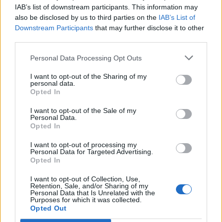
IAB’s list of downstream participants. This information may
PIE przygotowała badań, w których ocenił w skali od 0 do 1
also be disclosed by us to third parties on the
IAB’s List of
potencjał poszczególnych sektorów gospodarki w walce o
Downstream Participants
that may further disclose it to other
third parties.
zwycięstwo w planowanych konkursach.
Najwyżej ocenione
zostały: sektory chemiczny, metalurgiczny i inżynieryjny
. W
Personal Data Processing Opt Outs
skali gotowości do współudziału w inwestycji PIE przydzielił im
I want to opt-out of the Sharing of my
personal data.
od 0,48 do 0,53 punktów.
Opted In
Wysokie kompetencje wykazuje również elektryka i
I want to opt-out of the Sale of my
Personal Data.
automatyka
, gdzie co czwarta firma ma już doświadczenie w
Opted In
energetyce jądrowej. Przedsiębiorstwa te dysponują
I want to opt-out of processing my
Personal Data for Targeted Advertising.
odpowiednią skalą działalności i sprawdzonymi procedurami, co
Opted In
czyni je wiarygodnymi partnerami dla globalnych dostawców
I want to opt-out of Collection, Use,
technologii i daje realną szansę na przejęcie znaczącej części
Retention, Sale, and/or Sharing of my
Personal Data that Is Unrelated with the
zamówień.
Purposes for which it was collected.
Opted Out