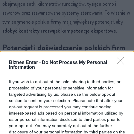
obejmujące setki kilometrów rurociągów, tysiące pomp i
zaworów oraz zaawansowane systemy sterowania. To właśnie w
tym segmencie polskie firmy mają największy potencjał, aby
zdobyć kontrakty i rozwijać kompetencje eksportowe
.
Potencjał i doświadczenie polskich firm
Biznes Enter -
Do Not Process My Personal
Zainteresowanie polskiego przemysłu udziałem w
budowie
Information
elektrowni
jest znaczące.
Chęć udziału w planowanych
pracach zgłosiło 338 krajowych podmiotów
. Eksperci PIE
If you wish to opt-out of the sale, sharing to third parties, or
processing of your personal or sensitive information for
zwracają jednak uwagę na poważny problem. Jedynie 23 proc.
targeted advertising by us, please use the below opt-out
polskich firm posiada jakiekolwiek doświadczenie zdobyte przy
section to confirm your selection. Please note that after your
opt-out request is processed you may continue seeing
zagranicznych projektach jądrowych. W przypadku średnich i
interest-based ads based on personal information utilized by
dużych przedsiębiorstw odsetek ten wynosi odpowiednio 18 i
us or personal information disclosed to third parties prior to
your opt-out. You may separately opt-out of the further
26 proc.
disclosure of your personal information by third parties on the