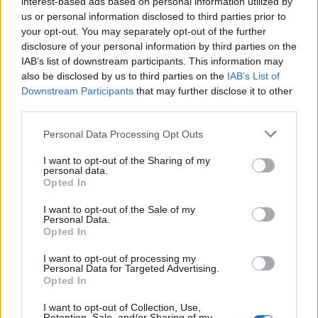
interest-based ads based on personal information utilized by
Operator sieci zmuszony jest płacić farmom wiatrowym
us or personal information disclosed to third parties prior to
ogromne odszkodowania za to, by powstrzymały produkcję
your opt-out. You may separately opt-out of the further
disclosure of your personal information by third parties on the
prądu ze względu na brak możliwości jego przesyłu, a
IAB’s list of downstream participants. This information may
jednocześnie musi drogo uruchamiać elektrownie gazowe na
also be disclosed by us to third parties on the
IAB’s List of
Downstream Participants
that may further disclose it to other
południu, by zaspokoić popyt.
third parties.
Skala wyzwania jest paraliżująca.
Rząd szacuje, że do 2030 r.
Personal Data Processing Opt Outs
kraj potrzebuje cztery razy więcej nowych sieci
I want to opt-out of the Sharing of my
transmisyjnych, niż zbudowano od 1990 r.
Budowa nowej
personal data.
Opted In
infrastruktury zajmuje tam średnio 14 lat, co zmusza państwo do
I want to opt-out of the Sale of my
wdrożenia drastycznych planów awaryjnych, by skrócić ten czas
Personal Data.
Opted In
o połowę.
I want to opt-out of processing my
Lekcja dla nas jest oczywista.
Polska buduje potężne wiatraki
Personal Data for Targeted Advertising.
Opted In
na Bałtyku i pierwszą elektrownię jądrową na Pomorzu,
I want to opt-out of Collection, Use,
podczas gdy nasz energochłonny, ciężki przemysł dusi się na
Retention, Sale, and/or Sharing of my