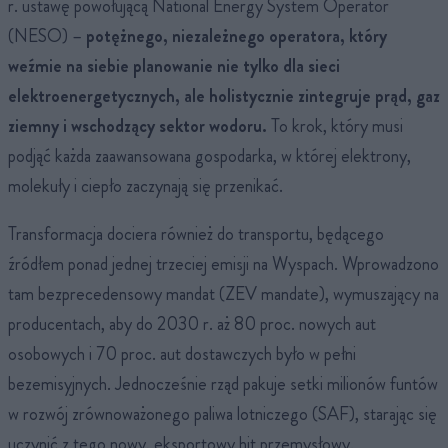
r. ustawę powołującą National Energy System Operator
(NESO) –
potężnego, niezależnego operatora, który
weźmie na siebie planowanie nie tylko dla sieci
elektroenergetycznych, ale holistycznie zintegruje prąd, gaz
ziemny i wschodzący sektor wodoru.
To krok, który musi
podjąć każda zaawansowana gospodarka, w której elektrony,
molekuły i ciepło zaczynają się przenikać.
Transformacja dociera również do transportu, będącego
źródłem ponad jednej trzeciej emisji na Wyspach. Wprowadzono
tam bezprecedensowy mandat (ZEV mandate), wymuszający na
producentach, aby do 2030 r. aż 80 proc. nowych aut
osobowych i 70 proc. aut dostawczych było w pełni
bezemisyjnych. Jednocześnie rząd pakuje setki milionów funtów
w rozwój zrównoważonego paliwa lotniczego (SAF), starając się
uczynić z tego nowy, eksportowy hit przemysłowy.