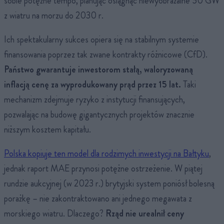
sobie potężne tempo, planując osiągnąć niewyobrażalne 50 GW
z wiatru na morzu do 2030 r.
Ich spektakularny sukces opiera się na stabilnym systemie
finansowania poprzez tak zwane kontrakty różnicowe (CfD).
Państwo gwarantuje inwestorom stałą, waloryzowaną
inflacją cenę za wyprodukowany prąd przez 15 lat.
Taki
mechanizm zdejmuje ryzyko z instytucji finansujących,
pozwalając na budowę gigantycznych projektów znacznie
niższym kosztem kapitału.
Polska kopiuje ten model dla rodzimych inwestycji na Bałtyku
,
jednak raport MAE przynosi potężne ostrzeżenie. W piątej
rundzie aukcyjnej (w 2023 r.) brytyjski system poniósł bolesną
porażkę – nie zakontraktowano ani jednego megawata z
morskiego wiatru. Dlaczego?
Rząd nie urealnił ceny