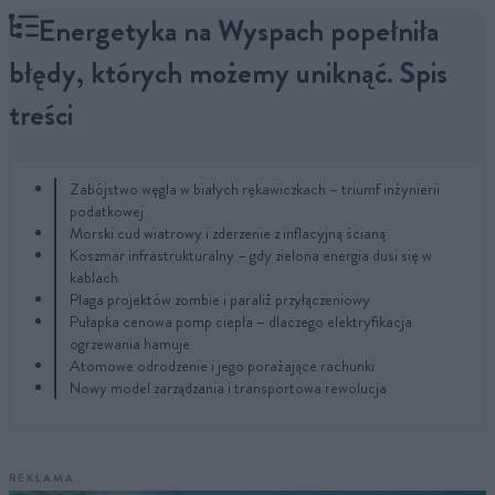
Energetyka na Wyspach popełniła
błędy, których możemy uniknąć. Spis
treści
Zabójstwo węgla w białych rękawiczkach – triumf inżynierii
podatkowej
Morski cud wiatrowy i zderzenie z inflacyjną ścianą
Koszmar infrastrukturalny – gdy zielona energia dusi się w
kablach
Plaga projektów zombie i paraliż przyłączeniowy
Pułapka cenowa pomp ciepła – dlaczego elektryfikacja
ogrzewania hamuje
Atomowe odrodzenie i jego porażające rachunki
Nowy model zarządzania i transportowa rewolucja
REKLAMA