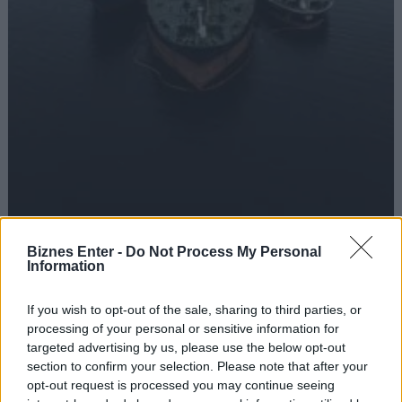
Mamy w końcu potwierdzenie. Indyjskie rafinerie odwracają
Biznes Enter -
Do Not Process My Personal
się od ropy Putina
Information
Ignacy Zieliński
Jeszcze w ubiegłym roku indyjskie porty były głównym celem rosyjskich
If you wish to opt-out of the sale, sharing to third parties, or
tankowców. Według firmy Kpler w…
processing of your personal or sensitive information for
targeted advertising by us, please use the below opt-out
section to confirm your selection. Please note that after your
opt-out request is processed you may continue seeing