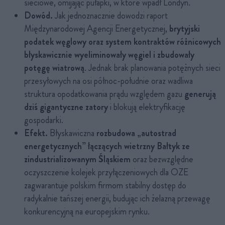
sieciowe, omijając pułapki, w które wpadł Londyn.
Dowód.
Jak jednoznacznie dowodzi raport
Międzynarodowej Agencji Energetycznej,
brytyjski
podatek węglowy oraz system kontraktów różnicowych
błyskawicznie wyeliminowały węgiel i zbudowały
potęgę wiatrową
. Jednak brak planowania potężnych sieci
przesyłowych na osi północ-południe oraz wadliwa
struktura opodatkowania prądu względem gazu
generują
dziś gigantyczne zatory
i blokują elektryfikację
gospodarki.
Efekt.
Błyskawiczna
rozbudowa „autostrad
energetycznych” łączących wietrzny Bałtyk ze
zindustrializowanym Śląskiem
oraz bezwzględne
oczyszczenie kolejek przyłączeniowych dla OZE
zagwarantuje polskim firmom stabilny dostęp do
radykalnie tańszej energii, budując ich żelazną przewagę
konkurencyjną na europejskim rynku.