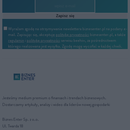
Zapisz się
Wyrażam zgodę na otrzymywanie newslettera biznesenter.pl na podany e-
mail. Zapisując się, akceptuję
politykę prywatności
biznesenter.pl, a także
regulamin
i
politykę prywatności
serwisu beehiiv, za pośrednictwem
którego realizowana jest wysyłka. Zgodę mogę wycofać w każdej chwili.
Jesteśmy medium premium o finansach i trendach biznesowych.
Dostarczamy artykuły, analizy i wideo dla liderów nowej gospodarki
Biznes Enter Sp. z o.o.
Ul. Twarda 18