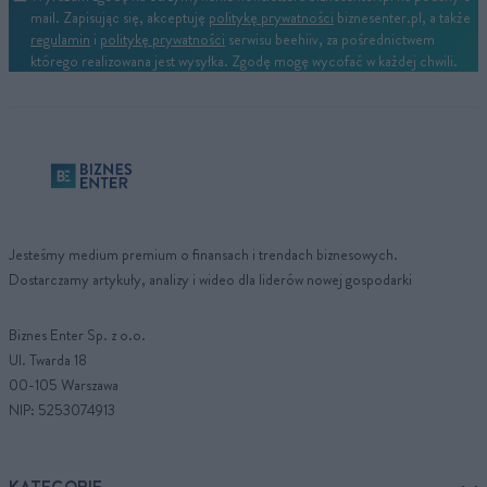
mail. Zapisując się, akceptuję
politykę prywatności
biznesenter.pl, a także
regulamin
i
politykę prywatności
serwisu beehiiv, za pośrednictwem
którego realizowana jest wysyłka. Zgodę mogę wycofać w każdej chwili.
Jesteśmy medium premium o finansach i trendach biznesowych.
Dostarczamy artykuły, analizy i wideo dla liderów nowej gospodarki
Biznes Enter Sp. z o.o.
Ul. Twarda 18
00-105 Warszawa
NIP: 5253074913