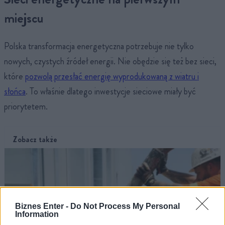
miejscu
Polska transformacja energetyczna potrzebuje nie tylko
nowych, czystych źródeł energii. Nie obędzie się też bez sieci,
które
pozwolą przesłać energię wyprodukowaną z wiatru i
słońca
. To właśnie dlatego inwestycje sieciowe miały być
priorytetem.
Zobacz także
Biznes Enter -
Do Not Process My Personal
Information