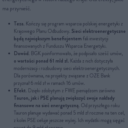
ma przynieść.
Teza
. Kończy się program wsparcia polskiej energetyki z
Krajowego Planu Odbudowy.
Sieci elektroenergetyczne
będą największym beneficjentem
fali inwestycji
finansowanych z Funduszu Wsparcia Energetyki.
Dowód
. BGK poinformowało, że podpisało sześć umów,
o wartości ponad 61 mld zł.
Każda z nich dotyczyła
modernizacji i rozbudowy sieci elektroenergetycznych.
Dla porównania, na projekty związane z OZE Bank
przyznał 6 mld zł w ramach 16 umów.
Efekt
. Dzięki zdobytym z FWE pieniądzom zarówno
Tauron, jak i PSE planują zwiększyć swoje nakłady
finansowe na sieć energetyczną
. Od przyszłego roku
Tauron planuje wydawać ponad 5 mld zł rocznie na ten cel,
z kolei PSE celuje jeszcze wyżej. Ich wydatki mogą sięgać
nawet do 9 mld zł rocznie.