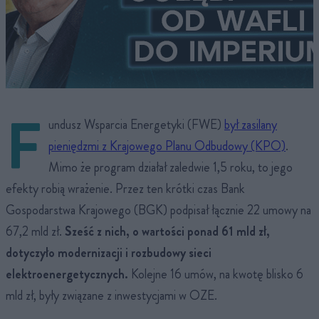
F
undusz Wsparcia Energetyki (FWE)
był zasilany
pieniędzmi z Krajowego Planu Odbudowy (KPO)
.
Mimo że program działał zaledwie 1,5 roku, to jego
efekty robią wrażenie. Przez ten krótki czas Bank
Gospodarstwa Krajowego (BGK) podpisał łącznie 22 umowy na
67,2 mld zł.
Sześć z nich, o wartości ponad 61 mld zł,
dotyczyło modernizacji i rozbudowy sieci
elektroenergetycznych.
Kolejne 16 umów, na kwotę blisko 6
mld zł, były związane z inwestycjami w OZE.