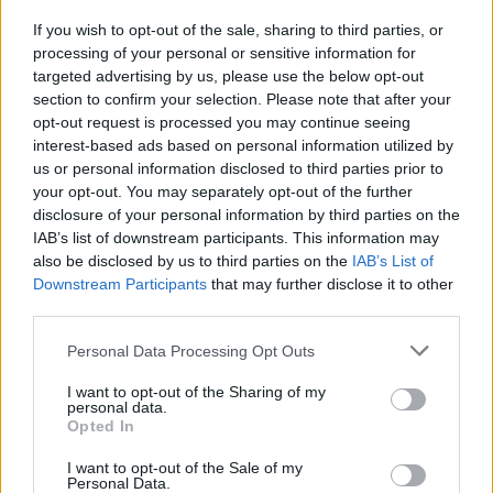
If you wish to opt-out of the sale, sharing to third parties, or
processing of your personal or sensitive information for
targeted advertising by us, please use the below opt-out
section to confirm your selection. Please note that after your
opt-out request is processed you may continue seeing
interest-based ads based on personal information utilized by
Nadchodzą tłuste lata dla polskiej budowlanki. Rządowy plan
us or personal information disclosed to third parties prior to
to potwierdza
your opt-out. You may separately opt-out of the further
disclosure of your personal information by third parties on the
Ignacy Zieliński
IAB’s list of downstream participants. This information may
W debacie o transformacji energetycznej to elektrownie budzą największe
also be disclosed by us to third parties on the
IAB’s List of
emocje. Jednak ich w cieniu rozpędza…
Downstream Participants
that may further disclose it to other
third parties.
Personal Data Processing Opt Outs
„
Środki z FWE mają umożliwić budowę ponad 87 tys. km
I want to opt-out of the Sharing of my
personal data.
nowych sieci
elektroenergetycznych oraz modernizację blisko
Opted In
60 tys. km istniejącej infrastruktury” – poinformował BGK w
I want to opt-out of the Sale of my
swoim komunikacie.
Personal Data.