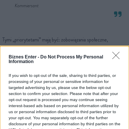
Kommiersant
Tymi „priorytetami” mają być: zobowiązania społeczne,
obronność i bezpieczeństwo. Ich finansowanie w obecnej
sytuacji budżetowej będzie jednak coraz trudniejsze, czego nie
Biznes Enter -
Do Not Process My Personal
Information
kryje sam minister.
Aby utrzymać wydatki na zbrojenia
potrzebna będzie „relokacja środków”, czyli dalszy drenaż
If you wish to opt-out of the sale, sharing to third parties, or
processing of your personal or sensitive information for
gospodarki
.
targeted advertising by us, please use the below opt-out
section to confirm your selection. Please note that after your
Rosja zagląda obywatelom do kieszeni
opt-out request is processed you may continue seeing
interest-based ads based on personal information utilized by
us or personal information disclosed to third parties prior to
Przez wiele miesięcy Rosjanie wojnę w Ukrainie śledzili
your opt-out. You may separately opt-out of the further
wygodnie sprzed swoich telewizorów, z których słyszeli kolejne
disclosure of your personal information by third parties on the