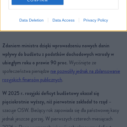
CONFIRM
Anton Siluanow, rosyjski minister finansów, dla
Kommiersant
Data Deletion
Data Access
Privacy Policy
Zdaniem ministra dzięki wprowadzeniu nowych danin
wpływy do budżetu z podatków dochodowych wzrosły w
ubiegłym roku o prawie 90 proc
. Wyciśnięte ze
społeczeństwa pieniądze
nie pozwoliły jednak na zbilansowanie
rosyjskich finansów publicznych
.
W 2025 r. rosyjski deficyt budżetowy okazał się
pięciokrotnie wyższy, niż pierwotnie zakładał to rząd
–
szacuje OSW. Bieżący rok zapowiada się dla państwowej kasy
jednak jeszcze gorzej. W pierwszych czterech miesiącach