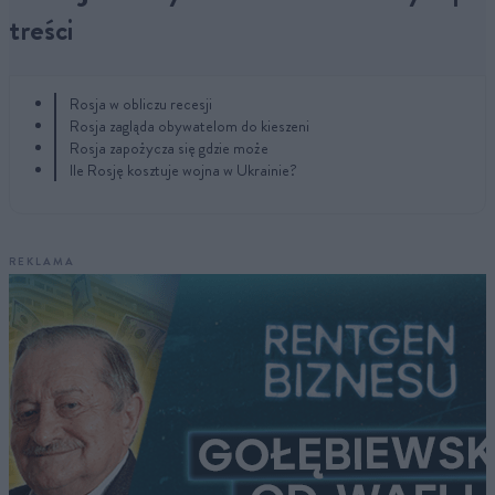
treści
Rosja w obliczu recesji
Rosja zagląda obywatelom do kieszeni
Rosja zapożycza się gdzie może
Ile Rosję kosztuje wojna w Ukrainie?
REKLAMA