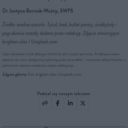
Dr Justyna Berniak-Woźny, SWPS
Źródło: analiza autorki. Tytuł, lead, bullet pointy, śródtytuły i
pogrubienia zostały dodane przez redakcję. Zdjęcie otwierające:
brighten silas / Unsplash.com
Część odnośników to linki afiliacyjne lub linki do ofert naszych partnerów. Po kliknięciu możesz
zapoznać się z ceną i dostępnością wybranego przez nas produktu – nie ponosisz żadnych kosztów, a
jednocześnie wspierasz niezależność zespołu redakcyjnego.
Zdjęcie główne:
Fot. brighten silas / Unsplash.com
Podziel się naszym tekstem: