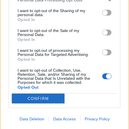
– mają stabilny dostęp do materiałów wtórnych i z łatwością
I want to opt-out of the Sharing of my
spełniają rosnące wymagania klientów w zakresie ESG.
Polscy
personal data.
Opted In
eksporterzy
będą przegrywać nie jakością, lecz brakiem
I want to opt-out of the Sale of my
dostępu do recyklatu.
Personal Data.
Opted In
Musimy odwrócić trend recyklingowy i
I want to opt-out of processing my
Personal Data for Targeted Advertising.
zmienić priorytety
Opted In
I want to opt-out of Collection, Use,
Retention, Sale, and/or Sharing of my
Personal Data that Is Unrelated with the
Zobacz także
Purposes for which it was collected.
Opted Out
CONFIRM
Data Deletion
Data Access
Privacy Policy