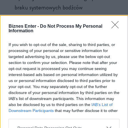
braku systemowych bodźców
wspierających obieg zamknięty.
Biznes Enter -
Do Not Process My Personal
Information
If you wish to opt-out of the sale, sharing to third parties, or
processing of your personal or sensitive information for
Od 2026 r. zaostrzone regulacje i wymagane poziomy
targeted advertising by us, please use the below opt-out
zawartości materiałów wtórnych zaczną pełnić funkcję realnych
section to confirm your selection. Please note that after your
opt-out request is processed you may continue seeing
barier handlowych. Przy tak niskim poziomie CMU polskie
interest-based ads based on personal information utilized by
przedsiębiorstwa
nie będą w stanie pozyskać odpowiedniej
us or personal information disclosed to third parties prior to
ilości recyklatu, by sprostać nowym wymogom
. Przełoży się
your opt-out. You may separately opt-out of the further
disclosure of your personal information by third parties on the
to na wzrost kosztów, ryzyko niezgodności i wypychanie firm z
IAB’s list of downstream participants. This information may
europejskich łańcuchów dostaw.
also be disclosed by us to third parties on the
IAB’s List of
Downstream Participants
that may further disclose it to other
third parties.
Tymczasem konkurenci z Czech czy Austrii – działający w
gospodarkach o dwukrotnie wyższym poziomie cyrkulacyjności
Personal Data Processing Opt Outs