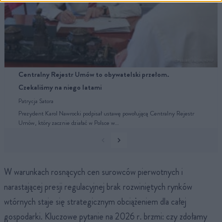
Centralny Rejestr Umów to obywatelski przełom.
Czekaliśmy na niego latami
Patrycja Satora
Prezydent Karol Nawrocki podpisał ustawę powołującą Centralny Rejestr
Umów, który zacznie działać w Polsce w…
W warunkach rosnących cen surowców pierwotnych i
narastającej presji regulacyjnej brak rozwiniętych rynków
wtórnych staje się strategicznym obciążeniem dla całej
gospodarki. Kluczowe pytanie na 2026 r. brzmi: czy zdołamy