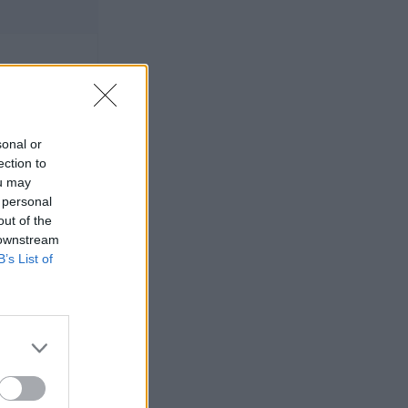
sonal or
ection to
ou may
 personal
out of the
 downstream
B’s List of