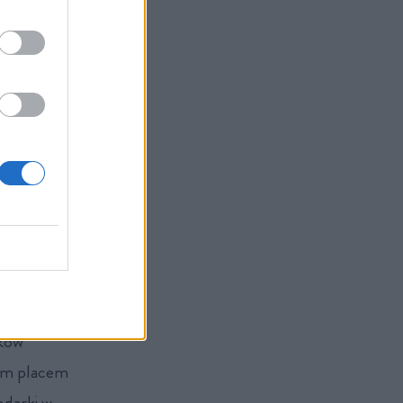
zych budynków.
. Nie bez
o 40 proc.
plarnianych.
r. będziemy
udynków
.
nków
kim placem
odarki w