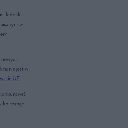
ie
. Jednak
zapisanym w
wiem
ów nowych
raj nie jest w
owskie UE
.
 konkurować
ylko rosnąć