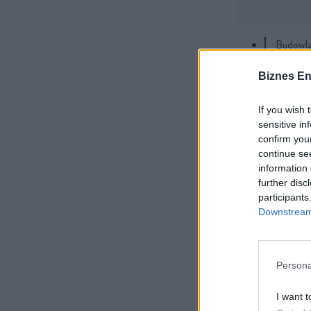
Budowla
Jak sfi
Rząd pr
Biznes En
If you wish 
sensitive in
confirm you
REKLAMA
continue se
information 
further disc
participants
Downstream 
Persona
I want t