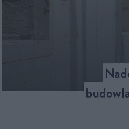
Nadc
budowla