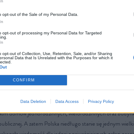
In
o opt-out of the Sale of my Personal Data.
In
to opt-out of processing my Personal Data for Targeted
 szykuje się do szeroko zakrojonej akcji modernizacji stars
ing.
In
 plany wynikają bezpośrednio z unijnej polityki klimatycznej
o opt-out of Collection, Use, Retention, Sale, and/or Sharing
du. W całej Unii Europejskiej budynki odpowiadają za okoł
ersonal Data that Is Unrelated with the Purposes for which it
lected.
i oraz 36 proc. bezpośrednich i pośrednich emisji gazów cie
Out
eli te wartości trzeba znacząco obniżyć.
CONFIRM
na rzecz Energetyki i Klimatu (KPEiK) zakłada, że
do 2050 
Data Deletion
Data Access
Privacy Policy
 rocznie ok. 2 proc. zasobu dla poszczególnych typów b
tkim domów jednorodzinnych, wielorodzinnych oraz budy
publicznej. A zatem Polska niedługo stanie się jednym wiel
skonała wiadomość dla jednej z najważniejszych gałęzi gosp