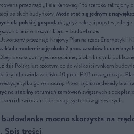
ykowana przez rząd „Fala Renowacji” to szeroko zakrojony p
acji polskich budynków.
Może stać się jednym z najwięks
ych dla polskiej gospodarki
, gdyż nakręci popyt w jednej z 
ejszych branż w naszym kraju – budowlance.
 Utworzony przez rząd Krajowy Plan na rzecz Energetyki i K
zakłada modernizację około 2 proc. zasobów budowlanych
 Obejmie ona domy jednorodzinne, bloki i budynki publiczne
Już dziś Polska jest szóstym co do wielkości rynkiem budow
 który odpowiada za blisko 10 proc. PKB naszego kraju. Pl
westycje tylko go wzmocnią. Przez najbliższe dekady bran
zyć na stabilny strumień zamówień
związanych z ocieplan
okien i drzwi oraz modernizacją systemów grzewczych.
a budowlanka mocno skorzysta na rzą
 Spis treści