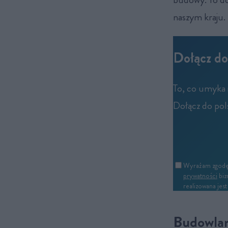
naszym kraju.
Dołącz do
To, co umyka 
Dołącz do pols
Wyrażam zgodę n
prywatności
biz
realizowana jes
Budowlan