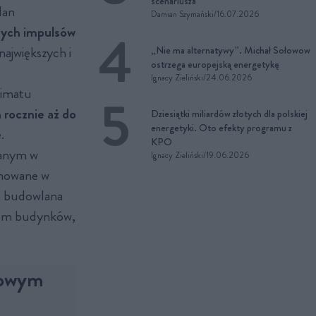
scenariusza”
lan
Damian Szymański
/
16.07.2026
zych impulsów
największych i
„Nie ma alternatywy”. Michał Sołowow
ostrzega europejską energetykę
Ignacy Zieliński
/
24.06.2026
limatu
 rocznie aż do
Dziesiątki miliardów złotych dla polskiej
energetyki. Oto efekty programu z
.
KPO
lanym w
Ignacy Zieliński
/
19.06.2026
anowane w
ża budowlana
iem budynków,
dowym