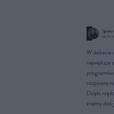
Ignacy 
18.06.
W debacie o transformacji energetycznej to elektrownie budzą
największe 
programów 
rozpisana n
Dzięki rzą
znamy dziś j