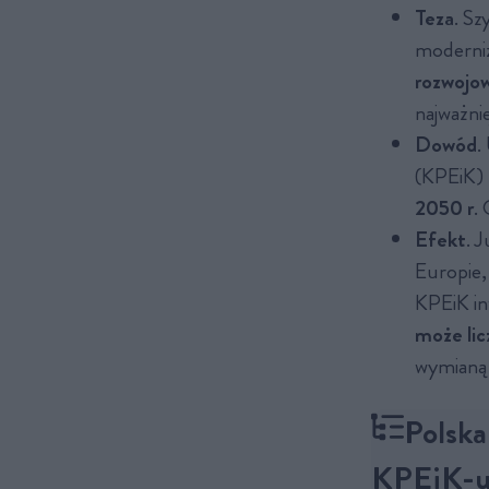
Teza
. Sz
moderniz
rozwojow
najważni
Dowód
.
(KPEiK)
2050 r
.
Efekt
. 
Europie,
KPEiK in
może lic
wymianą 
Polsk
KPEiK-u.