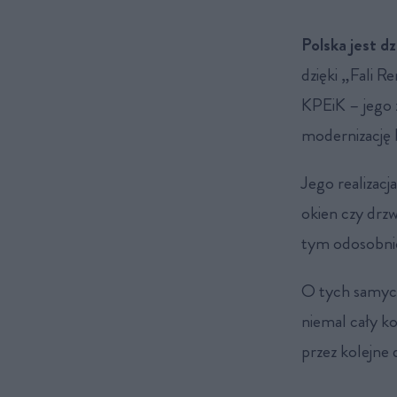
Polska jest d
dzięki „Fali R
KPEiK – jego 
modernizację 
Jego realizacj
okien czy drzw
tym odosobni
O tych samyc
niemal cały k
przez kolejne