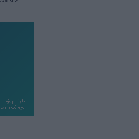
ceptuję
politykę
ictwem którego