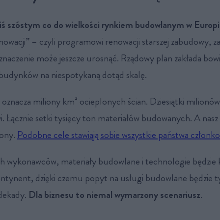
ziś szóstym co do wielkości rynkiem budowlanym w Europ
enowacji” – czyli programowi renowacji starszej zabudowy, 
znaczenie może jeszcze urosnąć. Rządowy plan zakłada bo
budynków na niespotykaną dotąd skalę.
a oznacza miliony km² ocieplonych ścian. Dziesiątki milion
i. Łącznie setki tysięcy ton materiałów budowanych. A nasz k
ony.
Podobne cele stawiają sobie wszystkie państwa członk
h wykonawców, materiały budowlane i technologie będzie
ontynent, dzięki czemu popyt na usługi budowlane będzie t
 dekady.
Dla biznesu to niemal wymarzony scenariusz
.