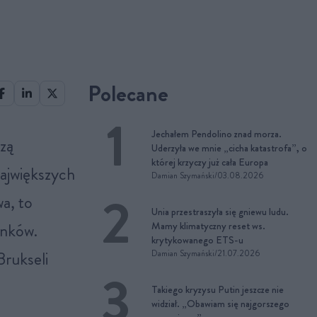
Polecane
Jechałem Pendolino znad morza.
Uderzyła we mnie „cicha katastrofa”, o
której krzyczy już cała Europa
największych
Damian Szymański
/
03.08.2026
a, to
Unia przestraszyła się gniewu ludu.
ynków.
Mamy klimatyczny reset ws.
krytykowanego ETS-u
rukseli
Damian Szymański
/
21.07.2026
Takiego kryzysu Putin jeszcze nie
widział. „Obawiam się najgorszego