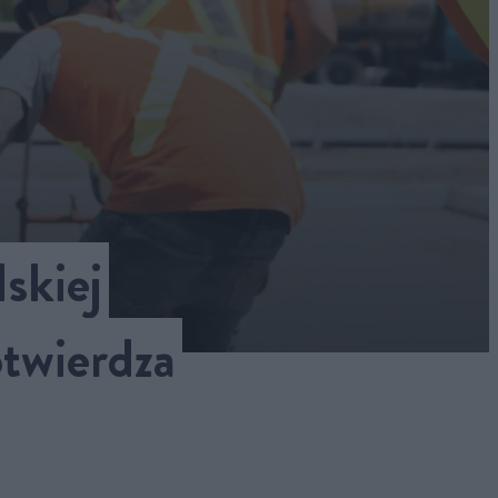
skiej
twierdza