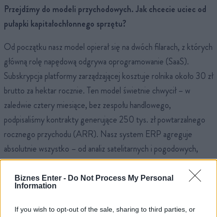
Przejdźmy do modeli przychodowych. Jak chcecie uciec od
pułapki kapitałochłonnego sprzętu?
Od początku nasz model opierał się na dwóch filarach, z których
główną rolę napędową odgrywa oprogramowanie (SaaS).
Subskrypcja platformy zarządzającej kosztuje rolnika około 30 zł
brutto za hektar rocznie. Ten model świetnie chwycił – w
zaledwie cztery miesiące, bez zespołu handlowego,
podpisaliśmy kontrakty generujące 250 tys. zł powtarzalnego
rocznego przychodu (ARR). Nasz system ERP agreguje
absolutnie wszystko – od analiz satelitarnych i pogodowych,
przez zarządzanie pracownikami i maszynami, aż po ewidencję dla
ARiMR.
Biznes Enter -
Do Not Process My Personal
Information
A co z dronami?
If you wish to opt-out of the sale, sharing to third parties, or