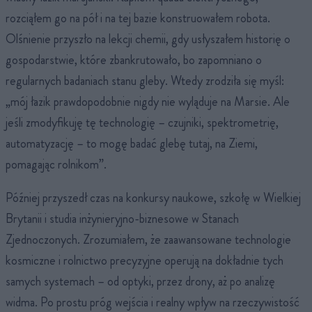
rozciąłem go na pół i na tej bazie konstruowałem robota.
Olśnienie przyszło na lekcji chemii, gdy usłyszałem historię o
gospodarstwie, które zbankrutowało, bo zapomniano o
regularnych badaniach stanu gleby. Wtedy zrodziła się myśl:
„mój łazik prawdopodobnie nigdy nie wyląduje na Marsie. Ale
jeśli zmodyfikuję tę technologię – czujniki, spektrometrię,
automatyzację – to mogę badać glebę tutaj, na Ziemi,
pomagając rolnikom”.
Później przyszedł czas na konkursy naukowe, szkołę w Wielkiej
Brytanii i studia inżynieryjno-biznesowe w Stanach
Zjednoczonych. Zrozumiałem, że zaawansowane technologie
kosmiczne i rolnictwo precyzyjne operują na dokładnie tych
samych systemach – od optyki, przez drony, aż po analizę
widma. Po prostu próg wejścia i realny wpływ na rzeczywistość