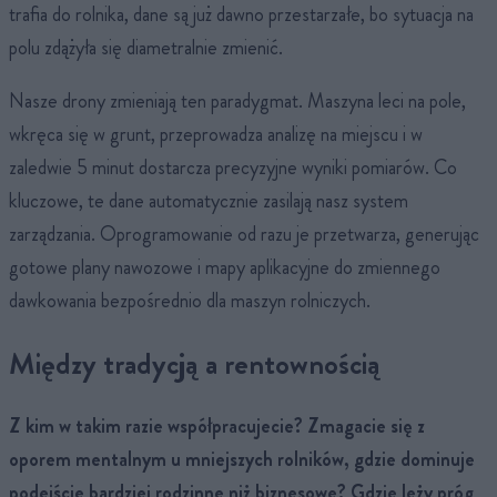
trafia do rolnika, dane są już dawno przestarzałe, bo sytuacja na
polu zdążyła się diametralnie zmienić.
Nasze drony zmieniają ten paradygmat. Maszyna leci na pole,
wkręca się w grunt, przeprowadza analizę na miejscu i w
zaledwie 5 minut dostarcza precyzyjne wyniki pomiarów. Co
kluczowe, te dane automatycznie zasilają nasz system
zarządzania. Oprogramowanie od razu je przetwarza, generując
gotowe plany nawozowe i mapy aplikacyjne do zmiennego
dawkowania bezpośrednio dla maszyn rolniczych.
Między tradycją a rentownością
Z kim w takim razie współpracujecie? Zmagacie się z
oporem mentalnym u mniejszych rolników, gdzie dominuje
podejście bardziej rodzinne niż biznesowe? Gdzie leży próg