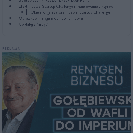
Bootstrapping, koszty i Break-Even Point
Efekt Huawei Startup Challenge i finansowanie z nagród
Okiem organizatora Huawei Startup Challenge
Od łazików marsjańskich do rolnictwa
Co dalej z Nirby?
REKLAMA