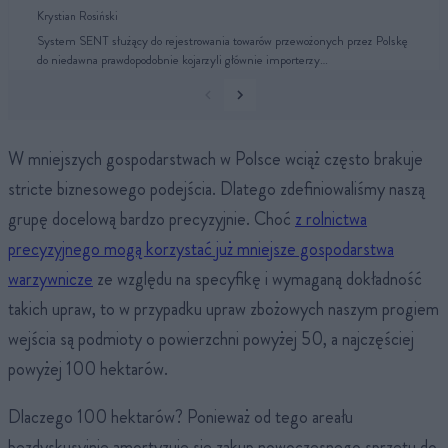
Krystian Rosiński
System SENT służący do rejestrowania towarów przewożonych przez Polskę
do niedawna prawdopodobnie kojarzyli głównie importerzy…
W mniejszych gospodarstwach w Polsce wciąż często brakuje
stricte biznesowego podejścia. Dlatego zdefiniowaliśmy naszą
grupę docelową bardzo precyzyjnie. Choć
z rolnictwa
precyzyjnego mogą korzystać już mniejsze gospodarstwa
warzywnicze
ze względu na specyfikę i wymaganą dokładność
takich upraw, to w przypadku upraw zbożowych naszym progiem
wejścia są podmioty o powierzchni powyżej 50, a najczęściej
powyżej 100 hektarów.
Dlaczego 100 hektarów? Ponieważ od tego areału
bezdyskusyjnie amortyzuje się zakup nowoczesnego sprzętu do