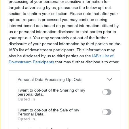
processing of your personal or sensitive information for
Drony z kolei są naszą barierą wejścia, której konkurencja
targeted advertising by us, please use the below opt-out
oparta wyłącznie na oprogramowaniu nie jest w stanie
section to confirm your selection. Please note that after your
opt-out request is processed you may continue seeing
przeskoczyć. Co ważne, nie zamierzamy tych dronów
interest-based ads based on personal information utilized by
bezpośrednio sprzedawać i serwisować. Chcemy działać w
us or personal information disclosed to third parties prior to
modelu licencyjnym, na wzór firmy Xerox. Udostępnimy
your opt-out. You may separately opt-out of the further
disclosure of your personal information by third parties on the
technologię zewnętrznym partnerom operatorskim (np. w
IAB’s list of downstream participants. This information may
Brazylii czy USA). To oni będą latać i serwisować sprzęt, a my
also be disclosed by us to third parties on the
IAB’s List of
Downstream Participants
that may further disclose it to other
będziemy inkasować opłatę od każdego pomiaru stanu gleby, od
third parties.
każdego zapytania do naszego serwera. Zrzucamy z siebie
Personal Data Processing Opt Outs
logistykę, zachowując czysty model cyfrowy.
I want to opt-out of the Sharing of my
personal data.
Bootstrapping, koszty i Break-Even
Opted In
Point
I want to opt-out of the Sale of my
Personal Data.
Opted In
Jak w takim razie wygląda wasze tempo spalania gotówki i