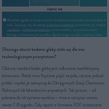
Zapisz się
Wyrażam zgodę na otrzymywanie newslettera biznesenter.pl na podany e-
mail. Zapisując się, akceptuję
politykę prywatności
biznesenter.pl, a także
regulamin
i
politykę prywatności
serwisu beehiiv, za pośrednictwem
którego realizowana jest wysyłka. Zgodę mogę wycofać w każdej chwili.
Dlaczego akurat badanie gleby stało się dla was
technologicznym priorytetem?
Obecny standard badań gleby jest całkowicie nieefektywny
biznesowo. Rolnik musi fizycznie pójść na pole, ręcznie pobrać
próbki i wysłać je zazwyczaj do Okręgowych Stacji Chemiczno-
Rolniczych lub laboratoriów prywatnych. Taki proces – od
pobrania do otrzymania wyników – trwa w szczycie sezonu
nawet 7-8 tygodni. Gdy raport w formacie PDF ostatecznie