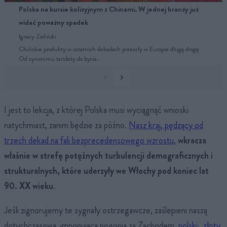
Polska na kursie kolizyjnym z Chinami. W jednej branży już
widać poważny spadek
Ignacy Zieliński
Chińskie produkty w ostatnich dekadach przeszły w Europie długą drogę.
Od synonimu tandety do bycia…
I jest to lekcja, z której Polska musi wyciągnąć wnioski
natychmiast, zanim będzie za późno.
Nasz kraj, pędzący od
trzech dekad na fali bezprecedensowego wzrostu
,
wkracza
właśnie w strefę potężnych turbulencji demograficznych i
strukturalnych, które uderzyły we Włochy pod koniec lat
90. XX wieku
.
Jeśli zignorujemy te sygnały ostrzegawcze, zaślepieni naszą
dotychczasową, imponującą pogonią za Zachodem,
polski „złoty