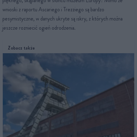
pięknego, skąpanego w słońcu muzeum Europy? Mimo że
wnioski z raportu Ascariego i Trezziego są bardzo
pesymistyczne, w danych ukryte są iskry, z których można
jeszcze rozniecić ogień odrodzenia.
Zobacz także