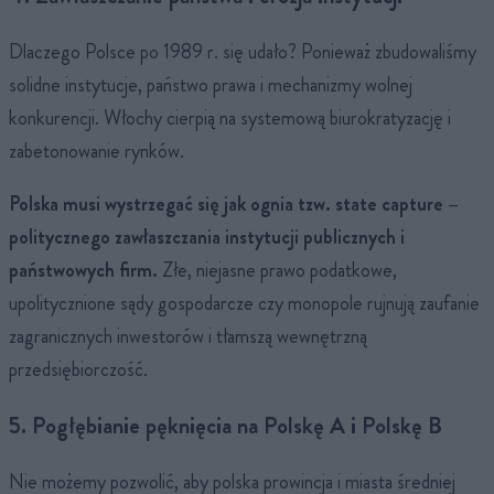
Dlaczego Polsce po 1989 r. się udało? Ponieważ zbudowaliśmy
solidne instytucje, państwo prawa i mechanizmy wolnej
konkurencji. Włochy cierpią na systemową biurokratyzację i
zabetonowanie rynków.
Polska musi wystrzegać się jak ognia tzw. state capture –
politycznego zawłaszczania instytucji publicznych i
państwowych firm.
Złe, niejasne prawo podatkowe,
upolitycznione sądy gospodarcze czy monopole rujnują zaufanie
zagranicznych inwestorów i tłamszą wewnętrzną
przedsiębiorczość.
5. Pogłębianie pęknięcia na Polskę A i Polskę B
Nie możemy pozwolić, aby polska prowincja i miasta średniej