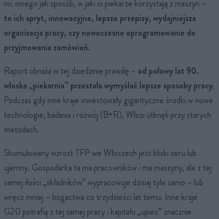
nic innego jak sposób, w jaki ci piekarze korzystają z maszyn –
to ich spryt, innowacyjne, lepsze przepisy, wydajniejsza
organizacja pracy, czy nowoczesne oprogramowanie do
przyjmowania zamówień.
Raport obnaża w tej dziedzinie prawdę –
od połowy lat 90.
włoska „piekarnia” przestała wymyślać lepsze sposoby pracy
.
Podczas gdy inne kraje inwestowały gigantyczne środki w nowe
technologie, badania i rozwój (B+R), Włosi utknęli przy starych
metodach.
Skumulowany wzrost TFP we Włoszech jest bliski zeru lub
ujemny. Gospodarka ta ma pracowników i ma maszyny, ale z tej
samej ilości „składników” wypracowuje dzisiaj tyle samo – lub
wręcz mniej – bogactwa co trzydzieści lat temu. Inne kraje
G20 potrafią z tej samej pracy i kapitału „upiec” znacznie