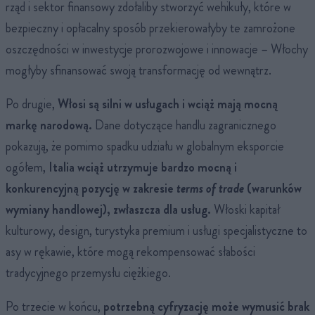
rząd i sektor finansowy zdołaliby stworzyć wehikuły, które w
bezpieczny i opłacalny sposób przekierowałyby te zamrożone
oszczędności w inwestycje prorozwojowe i innowacje – Włochy
mogłyby sfinansować swoją transformację od wewnątrz.
Po drugie,
Włosi są silni w usługach i wciąż mają mocną
markę narodową.
Dane dotyczące handlu zagranicznego
pokazują, że pomimo spadku udziału w globalnym eksporcie
ogółem,
Italia wciąż utrzymuje bardzo mocną i
konkurencyjną pozycję w zakresie
terms of trade
(warunków
wymiany handlowej), zwłaszcza dla usług.
Włoski kapitał
kulturowy, design, turystyka premium i usługi specjalistyczne to
asy w rękawie, które mogą rekompensować słabości
tradycyjnego przemysłu ciężkiego.
Po trzecie w końcu,
potrzebną cyfryzację może wymusić brak