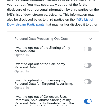
your opt-out. You may separately opt-out of the further
disclosure of your personal information by third parties on the
Całości tego ponurego obrazu dopełnia polityka fiskalna.
IAB’s list of downstream participants. This information may
Włochy są państwem przygniecionym gigantycznym
also be disclosed by us to third parties on the
IAB’s List of
Downstream Participants
that may further disclose it to other
zadłużeniem publicznym, jednym z najwyższych na świecie w
third parties.
relacji do PKB. Jak pokazuje analiza, ten dług nie jest tylko cyfrą
w księgach ministerstwa finansów –
to namacalny ciężar,
Personal Data Processing Opt Outs
który dusi wzrost
.
I want to opt-out of the Sharing of my
personal data.
Opted In
Wysoki poziom długu publicznego wymusza na państwie
I want to opt-out of the Sale of my
nieustanny rygor fiskalny. Włoskie rządy od lat zmuszone są do
Personal Data.
Opted In
generowania pierwotnych nadwyżek budżetowych (czyli
sytuacji, w której wpływy z podatków przewyższają wydatki
I want to opt-out of processing my
Personal Data for Targeted Advertising.
państwa, jeszcze przed odliczeniem kosztów obsługi długu).
Opted In
Oznacza to, że ogromna część podatków płaconych przez
I want to opt-out of Collection, Use,
pracujących obywateli idzie wyłącznie na spłatę odsetek dla
Retention, Sale, and/or Sharing of my
Personal Data that Is Unrelated with the