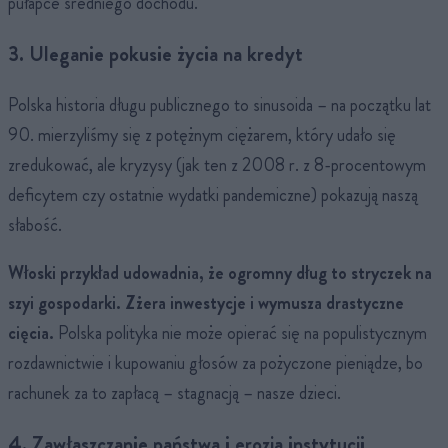
pułapce średniego dochodu.
3. Uleganie pokusie życia na kredyt
Polska historia długu publicznego to sinusoida – na początku lat
90. mierzyliśmy się z potężnym ciężarem, który udało się
zredukować, ale kryzysy (jak ten z 2008 r. z 8-procentowym
deficytem czy ostatnie wydatki pandemiczne) pokazują naszą
słabość.
Włoski przykład udowadnia, że ogromny dług to stryczek na
szyi gospodarki. Zżera inwestycje i wymusza drastyczne
cięcia.
Polska polityka nie może opierać się na populistycznym
rozdawnictwie i kupowaniu głosów za pożyczone pieniądze, bo
rachunek za to zapłacą – stagnacją – nasze dzieci.
4. Zawłaszczanie państwa i erozja instytucji