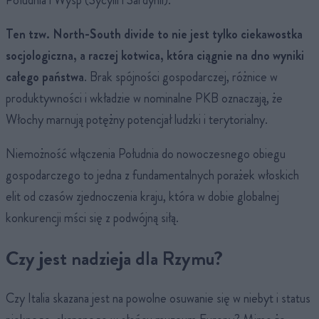
Południa i Wysp (Sycylii i Sardynii).
Ten tzw. North-South divide to nie jest tylko ciekawostka
socjologiczna, a raczej kotwica, która ciągnie na dno wyniki
całego państwa
. Brak spójności gospodarczej, różnice w
produktywności i wkładzie w nominalne PKB oznaczają, że
Włochy marnują potężny potencjał ludzki i terytorialny.
Niemożność włączenia Południa do nowoczesnego obiegu
gospodarczego to jedna z fundamentalnych porażek włoskich
elit od czasów zjednoczenia kraju, która w dobie globalnej
konkurencji mści się z podwójną siłą.
Czy jest nadzieja dla Rzymu?
Czy Italia skazana jest na powolne osuwanie się w niebyt i status