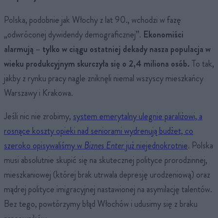
Polska, podobnie jak Włochy z lat 90., wchodzi w fazę
„odwróconej dywidendy demograficznej”.
Ekonomiści
alarmują – tylko w ciągu ostatniej dekady nasza populacja w
wieku produkcyjnym skurczyła się o 2,4 miliona osób.
To tak,
jakby z rynku pracy nagle zniknęli niemal wszyscy mieszkańcy
Warszawy i Krakowa.
Jeśli nic nie zrobimy,
system emerytalny ulegnie paraliżowi, a
rosnące koszty opieki nad seniorami wydrenują budżet, co
szeroko opisywaliśmy w
Biznes Enter
już niejednokrotnie
. Polska
musi absolutnie skupić się na skutecznej polityce prorodzinnej,
mieszkaniowej (której brak utrwala depresję urodzeniową) oraz
mądrej polityce imigracyjnej nastawionej na asymilację talentów.
Bez tego, powtórzymy błąd Włochów i udusimy się z braku