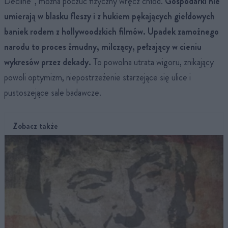
Decline”, można poczuć fizyczny wręcz chłód.
Gospodarki nie
umierają w blasku fleszy i z hukiem pękających giełdowych
baniek rodem z hollywoodzkich filmów. Upadek zamożnego
narodu to proces żmudny, milczący, pełzający w cieniu
wykresów przez dekady.
To powolna utrata wigoru, znikający
powoli optymizm, niepostrzeżenie starzejące się ulice i
pustoszejące sale badawcze.
Zobacz także