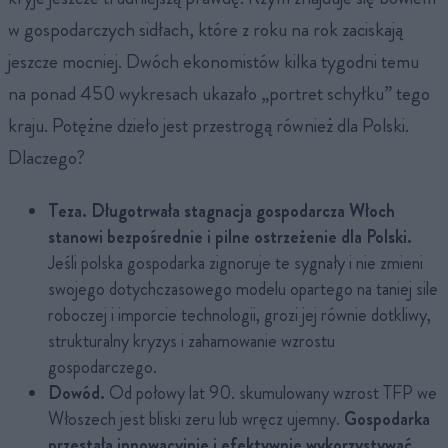
w gospodarczych sidłach, które z roku na rok zaciskają
jeszcze mocniej. Dwóch ekonomistów kilka tygodni temu
na ponad 450 wykresach ukazało „portret schyłku” tego
kraju. Potężne dzieło jest przestrogą również dla Polski.
Dlaczego?
Teza.
Długotrwała stagnacja gospodarcza Włoch
stanowi bezpośrednie i pilne ostrzeżenie dla Polski.
Jeśli polska gospodarka zignoruje te sygnały i nie zmieni
swojego dotychczasowego modelu opartego na taniej sile
roboczej i imporcie technologii, grozi jej równie dotkliwy,
strukturalny kryzys i zahamowanie wzrostu
gospodarczego.
Dowód.
Od połowy lat 90. skumulowany wzrost TFP we
Włoszech jest bliski zeru lub wręcz ujemny.
Gospodarka
przestała innowacyjnie i efektywnie wykorzystywać