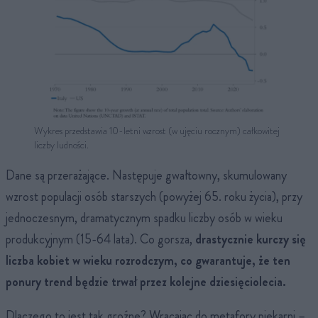
Wykres przedstawia 10-letni wzrost (w ujęciu rocznym) całkowitej
liczby ludności.
Dane są przerażające. Następuje gwałtowny, skumulowany
wzrost populacji osób starszych (powyżej 65. roku życia), przy
jednoczesnym, dramatycznym spadku liczby osób w wieku
produkcyjnym (15-64 lata). Co gorsza,
drastycznie kurczy się
liczba kobiet w wieku rozrodczym, co gwarantuje, że ten
ponury trend będzie trwał przez kolejne dziesięciolecia.
Dlaczego to jest tak groźne? Wracając do metafory piekarni –