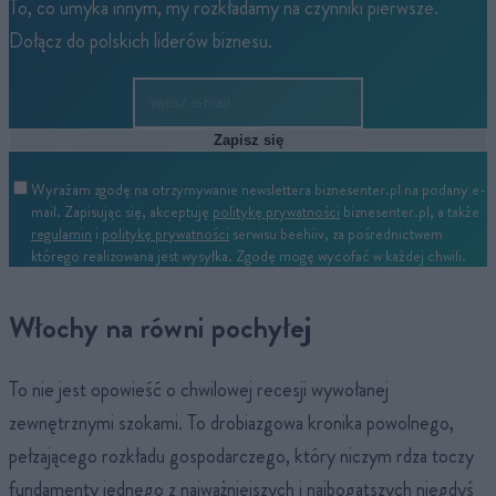
To, co umyka innym, my rozkładamy na czynniki pierwsze.
Dołącz do polskich liderów biznesu.
Zapisz się
Wyrażam zgodę na otrzymywanie newslettera biznesenter.pl na podany e-
mail. Zapisując się, akceptuję
politykę prywatności
biznesenter.pl, a także
regulamin
i
politykę prywatności
serwisu beehiiv, za pośrednictwem
którego realizowana jest wysyłka. Zgodę mogę wycofać w każdej chwili.
Włochy na równi pochyłej
To nie jest opowieść o chwilowej recesji wywołanej
zewnętrznymi szokami. To drobiazgowa kronika powolnego,
pełzającego rozkładu gospodarczego, który niczym rdza toczy
fundamenty jednego z najważniejszych i najbogatszych niegdyś